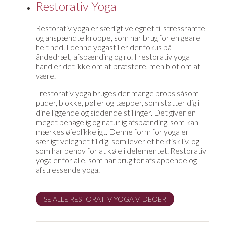
Restorativ Yoga
Restorativ yoga er særligt velegnet til stressramte
og anspændte kroppe, som har brug for en geare
helt ned. I denne yogastil er der fokus på
åndedræt, afspænding og ro. I restorativ yoga
handler det ikke om at præstere, men blot om at
være.
I restorativ yoga bruges der mange props såsom
puder, blokke, pøller og tæpper, som støtter dig i
dine liggende og siddende stillinger. Det giver en
meget behagelig og naturlig afspænding, som kan
mærkes øjeblikkeligt. Denne form for yoga er
særligt velegnet til dig, som lever et hektisk liv, og
som har behov for at køle ildelementet. Restorativ
yoga er for alle, som har brug for afslappende og
afstressende yoga.
SE ALLE RESTORATIV YOGA VIDEOER