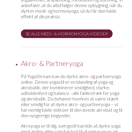
anbefaler, at du altid følger denne opbygning, når du
dyrker medi- og hormonyoga, så du får den fulde
effekt af din praksis.
SE ALLE MEDI- & HORMONYOGA VIDEOER
Akro- & Partneryoga
På YogaStream kan du dyrke akro- og partneryoga
online. Denne yogastil er en blanding af yoga og
akrobatik, der kombinerer smidighed, styrke,
udholdenhed og balance - alle fællestræk for yoga
og akrobatik. Du behøver hverken at være stærk
eller smidig for at dyrke akro- og partneryoga – vi
har nemlig både videoer til den øvede akrobat og til
den nysgerrige begynder.
Akroyoga er til dig, som godt kan lide at dyrke yoga
med andre, eller som har lyst til at prøve en ny og