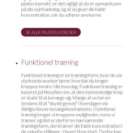
pilates korrekt, er det vigtigt at du er opmærksom
på din vejrtrækning, og at du giver din fulde
koncentration, når du udfører øvelserne.
SE ALLE PILATES VIDEOER
Funktionel træning
Funktionel træning er en træningsform, hvor du via
styrkende øvelser lærer, hvordan du bruger
kroppen bedre i din hverdag. Funktionel træning er
baseret på filosofien om, at den menneskelige krop
er skabt til at bevæge sig. Mange af os har en
tendens til at "skyde genvej" i hverdagen via
dårlige/dovne bevægelsesmønstre. I funktionel
træning bruger vi kroppens muligheder, mens vi
træner, og det er derfor en nærværende
træningsform, der kræver din fulde koncentration i
de enkelte stillinger - i hvert til en start. Derfor kan