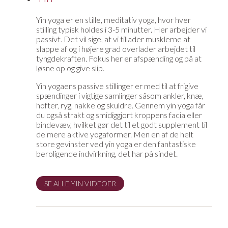
Yin yoga er en stille, meditativ yoga, hvor hver
stilling typisk holdes i 3-5 minutter. Her arbejder vi
passivt. Det vil sige, at vi tillader musklerne at
slappe af og i højere grad overlader arbejdet til
tyngdekraften. Fokus her er afspænding og på at
løsne op og give slip.
Yin yogaens passive stillinger er med til at frigive
spændinger i vigtige samlinger såsom ankler, knæ,
hofter, ryg, nakke og skuldre. Gennem yin yoga får
du også strakt og smidiggjort kroppens facia eller
bindevæv, hvilket gør det til et godt supplement til
de mere aktive yogaformer. Men en af de helt
store gevinster ved yin yoga er den fantastiske
beroligende indvirkning, det har på sindet.
SE ALLE YIN VIDEOER