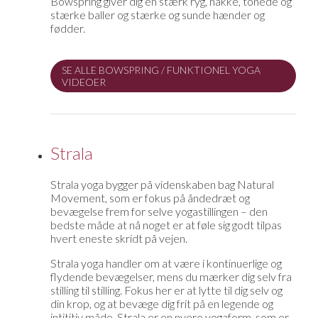
Bowspring giver dig en stærk ryg, nakke, tonede og
stærke baller og stærke og sunde hænder og
fødder.
SE ALLE BOWSPRING / FUNKTIONEL YOGA
VIDEOER
Strala
Strala yoga bygger på videnskaben bag Natural
Movement, som er fokus på åndedræt og
bevægelse frem for selve yogastillingen – den
bedste måde at nå noget er at føle sig godt tilpas
hvert eneste skridt på vejen.
Strala yoga handler om at være i kontinuerlige og
flydende bevægelser, mens du mærker dig selv fra
stilling til stilling. Fokus her er at lytte til dig selv og
din krop, og at bevæge dig frit på en legende og
intititiv måde. Strala er en nyere yogaform, som er