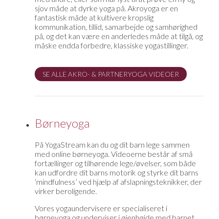
sjov måde at dyrke yoga på. Akroyoga er en
fantastisk måde at kultivere kropslig
kommunikation, tillid, samarbejde og samhørighed
på, og det kan være en anderledes måde at tilgå, og
måske endda forbedre, klassiske yogastillinger.
SE ALLE AKRO- & PARTNERYOGA VIDEOER
Børneyoga
På YogaStream kan du og dit barn lege sammen
med online børneyoga. Videoerne består af små
fortællinger og tilhørende lege/øvelser, som både
kan udfordre dit barns motorik og styrke dit barns
‘mindfulness’ ved hjælp af afslapningsteknikker, der
virker beroligende.
Vores yogaundervisere er specialiseret i
børneyoga og underviser i øjenhøjde med barnet,