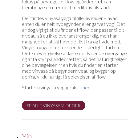
fokus på bevægelse, flow og åndedræt kan
frembringe en nærmest meditativ tilstand.
Der findes vinyasa yoga til alle niveauer – hvad
enten du er helt nybegynder eller garvet yogi. Det
er dog vigtigt at du finder et flow, der passer til dit
niveau, så du ikke overanstrenger dig, men har
mulighed for at slå hovedet lidt fra og flyde med.
Vinyasa yoga er udfordrende – særligt i starten.
Det kræver øvelse at lære de flydende overgange
og at få styr på åndedrættet, så det naturligt følger
dine bevægelser. Men hvis du finder en starter
med vinyasa på begynderniveau og bygger op
derfra, vil du hurtigt få oplevelsen af flow.
Start din vinyasa yogapraksis
her
SE ALLE VINYASA VIDEOER
Yin