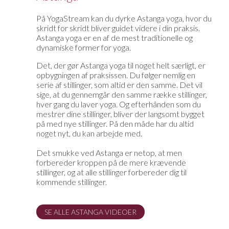
På YogaStream kan du dyrke Astanga yoga, hvor du
skridt for skridt bliver guidet videre i din praksis.
Astanga yoga er en af de mest traditionelle og
dynamiske former for yoga.
Det, der gør Astanga yoga til noget helt særligt, er
opbygningen af praksissen. Du følger nemlig en
serie af stillinger, som altid er den samme. Det vil
sige, at du gennemgår den samme række stillinger,
hver gang du laver yoga. Og efterhånden som du
mestrer dine stillinger, bliver der langsomt bygget
på med nye stillinger. På den måde har du altid
noget nyt, du kan arbejde med.
Det smukke ved Astanga er netop, at men
forbereder kroppen på de mere krævende
stillinger, og at alle stillinger forbereder dig til
kommende stillinger.
SE ALLE ASTANGA VIDEOER