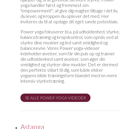
yoga handler først og fremmest om
"empowerment"; at give dig magten tilbage i det liv,
du lever, og kroppen du oplever det med. Her
inviteres du til at opdage dit eget sande potentiale.
Power yoga fokuserer bl.a. på udholdenhed, styrke,
balancetræning og kropskontrol, som opnås ved at
styrke dine muskler og led samt smidighed og
balanceevne. Vores Power yoga-videoer
indeholder øvelser, som får din puls op og træner
din udholdenhed samt øvelser, som øger din
smidighed og styrker dine muskler. Det er dermed
den perfekte stilart til dig, som både elsker
yogaens blide træningsform blandet med en mere
intensiv styrketræning.
SE ALLE POWER YOGA VIDEOER
Astanga