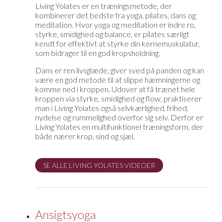
Living Yolates er en træningsmetode, der
kombinerer det bedste fra yoga, pilates, dans og
meditation. Hvor yoga og meditation er indre ro,
styrke, smidighed og balance, er pilates særligt
kendt for effektivt at styrke din kernemuskulatur,
som bidrager til en god kropsholdning.
Dans er ren livsglæde, giver sved på panden og kan
være en god metode til at slippe hæmningerne og
komme ned i kroppen. Udover at få trænet hele
kroppen via styrke, smidighed og flow, praktiserer
man i Living Yolates også selvkærlighed, frihed,
nydelse og rummelighed overfor sig selv. Derfor er
Living Yolates en multifunktionel træningsform, der
både nærer krop, sind og sjæl.
SE ALLE LIVING YOLATES VIDEOER
Ansigtsyoga