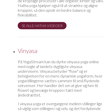
de kropslige processer i alle organer, kirtler og væv.
Hatha yoga hjælper også til at strække og aligne
kroppen, så den opnår en bedre balance og
fleksibilitet.
SE ALLE HATHA VIDEOER
Vinyasa
På YogaStream kan du dyrke vinyasa yoga online
med nogle af landets dygtigste vinyasa-
undervisere. Vinyasa betyder "flow" og er
betegnelsen for en mere dynamisk yogaform, hvor
yogastillingerne sættes sammen til små flydende
sekvenser. Her handler det om at give sig hen til
flowet og bevæge kroppen i takt med
åndedrættet.
I vinyasa yoga er overgangene mellem stillinger lige
så vigtig som stillingen i sig selv, og det fordybende