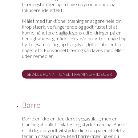
træningsformen også have en groundende og
fokuserende effekt.
Målet med funktionel træning er at gøre hele din
krop stærk, velfungerende og godt rustet til at
kunne håndtere dagligdagens udfordringer på en
hensigtsmæssig måde f.eks. når du løfter tunge ting,
flytter/samler ting op fra gulvet, løber til eller fra
noget etc. Funktionel træning kan laves med eller
uden remedier.
SE ALLE FUNKTIONEL TRÆNING VIDEOER
Barre
Barre er ikke en decideret yogastilart, men en
blanding af ballet-, pilates- og styrketræning. Barre
er til dig, der godt vil styrke din krop på en effektiv,
feminin og sjov måde. Med barre-træning er du