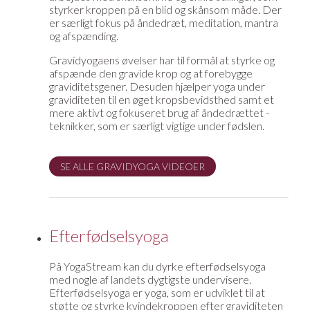
styrker kroppen på en blid og skånsom måde. Der
er særligt fokus på åndedræt, meditation, mantra
og afspænding.
Gravidyogaens øvelser har til formål at styrke og
afspænde den gravide krop og at forebygge
graviditetsgener. Desuden hjælper yoga under
graviditeten til en øget kropsbevidsthed samt et
mere aktivt og fokuseret brug af åndedrættet -
teknikker, som er særligt vigtige under fødslen.
SE ALLE GRAVIDYOGA VIDEOER
Efterfødselsyoga
På YogaStream kan du dyrke efterfødselsyoga
med nogle af landets dygtigste undervisere.
Efterfødselsyoga er yoga, som er udviklet til at
støtte og styrke kvindekroppen efter graviditeten