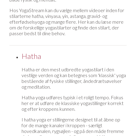
Hos YogaStream kan du vælge mellem videoer inden for
stilarterne hatha, vinyasa, yin, astanga, gravid- og
efterfødselsyoga og mange flere. Her kan du læse mere
om de forskellige yogastilarter og finde den stilart, der
passer bedst til dine behov.
Hatha
Hatha er den mest udbredte yogastilart i den
vestlige verden og kan betegnes som 'klassisk' yoga
bestående af fysiske stillinger, åndedrætsøvelser
og meditation.
Hatha yoga udføres typisk i et roligt tempo. Fokus
her er at udføre de klassiske yogastillinger korrekt
og efter kroppens kunnen.
I hatha yoga er stillingerne designet til at åbne op
for de mange kanaler i kroppen - særligt
hovedkanalen, rygsøjlen - og på den måde fremme