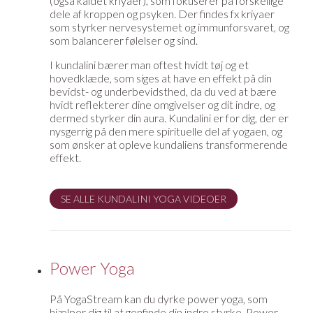
(også kaldet kriyaer), som fokuserer på forskellige
dele af kroppen og psyken. Der findes fx kriyaer
som styrker nervesystemet og immunforsvaret, og
som balancerer følelser og sind.
I kundalini bærer man oftest hvidt tøj og et
hovedklæde, som siges at have en effekt på din
bevidst- og underbevidsthed, da du ved at bære
hvidt reflekterer dine omgivelser og dit indre, og
dermed styrker din aura. Kundalini er for dig, der er
nysgerrig på den mere spirituelle del af yogaen, og
som ønsker at opleve kundaliens transformerende
effekt.
SE ALLE KUNDALINI YOGA VIDEOER
Power Yoga
På YogaStream kan du dyrke power yoga, som
hjælper dig til at genfinde din indre styrke. Power