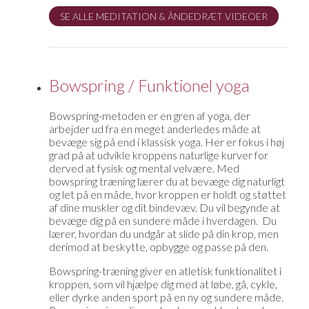
SE ALLE MEDITATION & ÅNDEDRÆT VIDEOER
Bowspring / Funktionel yoga
Bowspring-metoden er en gren af yoga, der
arbejder ud fra en meget anderledes måde at
bevæge sig på end i klassisk yoga. Her er fokus i høj
grad på at udvikle kroppens naturlige kurver for
derved at fysisk og mental velvære. Med
bowspring træning lærer du at bevæge dig naturligt
og let på en måde, hvor kroppen er holdt og støttet
af dine muskler og dit bindevæv. Du vil begynde at
bevæge dig på en sundere måde i hverdagen. Du
lærer, hvordan du undgår at slide på din krop, men
derimod at beskytte, opbygge og passe på den.
Bowspring-træning giver en atletisk funktionalitet i
kroppen, som vil hjælpe dig med at løbe, gå, cykle,
eller dyrke anden sport på en ny og sundere måde.