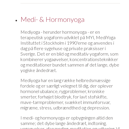
Medi- & Hormonyoga
Mediyoga - herunder hormonyoga - er en
terapeutisk yogaform udviklet på
MYI
, MediYoga
Instituttet i Stockholm i 1990'erne og anvendes i
dag på flere sygehuse og private praksisser i
Sverige. Det er en blid og meditativ yogaform, som
kombinerer yogaøvelser, koncentrationsteknikker
og meditationer bundet sammen af det lange, dybe
yogiske åndedræt.
Mediyoga har en lang række helbredsmæssige
fordele og er særligt velegnet til dig, der oplever
hormonel ubalance, rygproblemer, kroniske
smerter, forhøjet blodtryk, for lavt stofskifte,
mave-tarmproblemer, svækket immunforsvar,
migræne, stress, udbrændthed og depression.
I medi- og hormonyoga er opbygningen altid den
samme; det dybe lange åndedræt, indtoning,
yogaøvelser, afspænding, meditation og udtoning. Vi