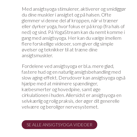
Med ansigtsyoga stimulerer, aktiverer og smidiggør
du dine muskler i ansigtet og på halsen. Ofte
glemmer vi denne del af kroppen, når vi træner
eller dyrker yoga, hvor fokus er på krop (fra hals of
ned) og sind. På YogaStream kan du nemt komme i
gang med ansigtsyoga. Her kan du vælge imellem
flere forskellige videoer, som giver dig simple
øvelser og teknikker til at træne dine
ansigtsmuskler.
Fordelene ved ansigtsyoga er bl.a. mere glød,
fastere hud og en naturlig ansigtsbehandling med
slow aging-effekt. Derudover kan ansigtsyoga også
hjælpe med at minimere spændinger,
kæbesmerter og hovedpine, samt øge
cirkulationen i huden. Allersidst er ansigtsyoga en
selvkærlig og rolig praksis, der øger dit generelle
velvære og beroliger nervesystemet.
SE ALLE ANSIGTSYOGA VIDEOER