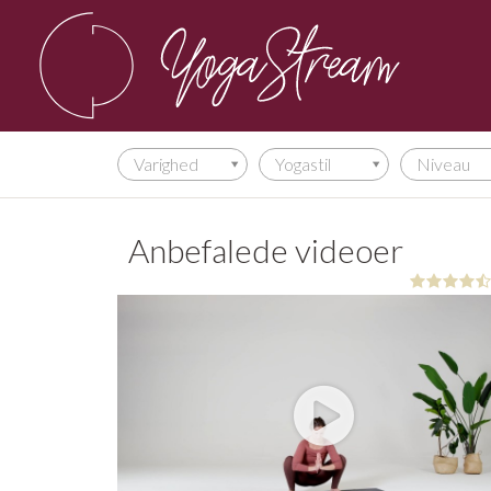
Varighed
Yogastil
Niveau
Anbefalede videoer