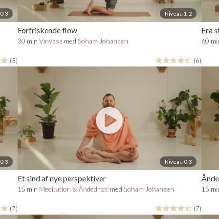
0-3
Niveau 1-2
Forfriskende flow
Fra s
30 min
Vinyasa
med
Soham Johansen
60 m
(5)
(6)
0-3
Niveau 0-3
Et sind af nye perspektiver
Ånde
15 min
Meditation & Åndedræt
med
Soham Johansen
15 m
(7)
(7)