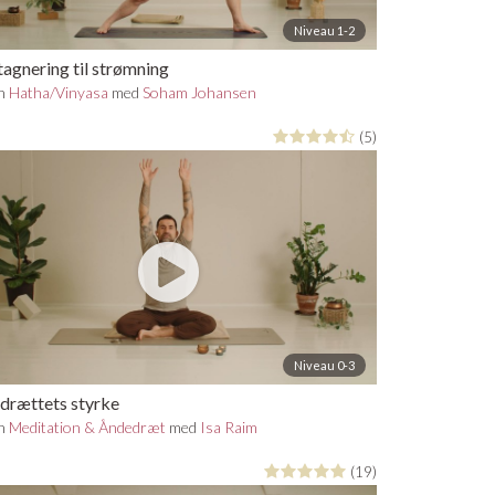
Niveau 1-2
tagnering til strømning
in
Hatha/Vinyasa
med
Soham Johansen
(5)
Niveau 0-3
drættets styrke
in
Meditation & Åndedræt
med
Isa Raim
(19)