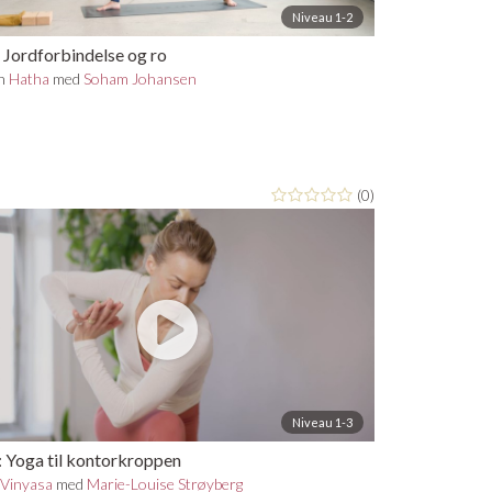
Niveau 1-2
 Jordforbindelse og ro
in
Hatha
med
Soham Johansen
(0)
Niveau 1-3
: Yoga til kontorkroppen
n
Vinyasa
med
Marie-Louise Strøyberg