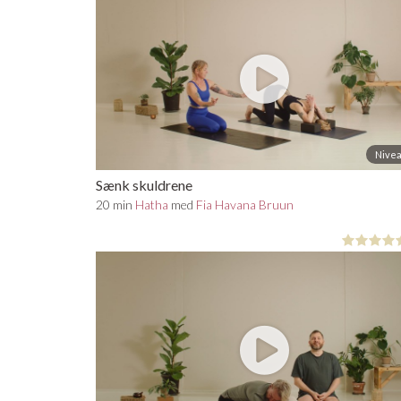
Nivea
Sænk skuldrene
20 min
Hatha
med
Fia Havana Bruun