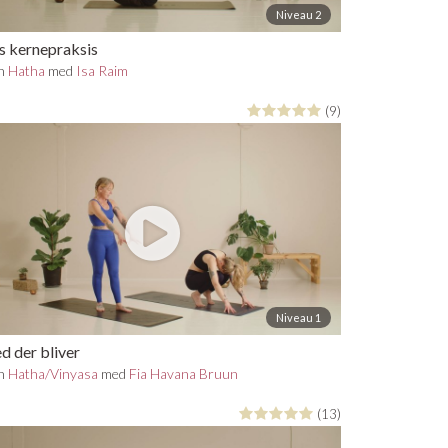
Niveau 2
s kernepraksis
in
Hatha
med
Isa Raim
(9)
Niveau 1
d der bliver
in
Hatha/Vinyasa
med
Fia Havana Bruun
(13)