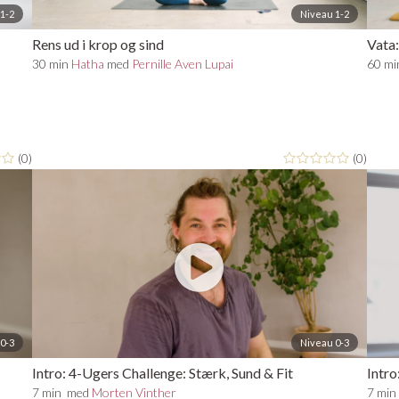
1-2
Niveau 1-2
Rens ud i krop og sind
Vata:
30 min
Hatha
med
Pernille Aven Lupai
60 m
(0)
(0)
0-3
Niveau 0-3
Intro: 4-Ugers Challenge: Stærk, Sund & Fit
Intro
7 min
med
Morten Vinther
7 mi