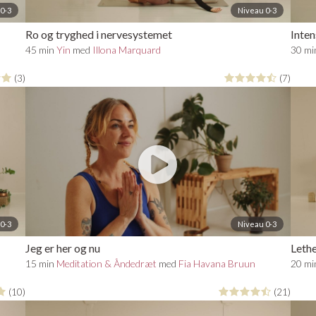
0-3
Niveau 0-3
Ro og tryghed i nervesystemet
Inten
45 min
Yin
med
Illona Marquard
30 m
(3)
(7)
0-3
Niveau 0-3
Jeg er her og nu
Lethe
15 min
Meditation & Åndedræt
med
Fia Havana Bruun
20 m
(10)
(21)