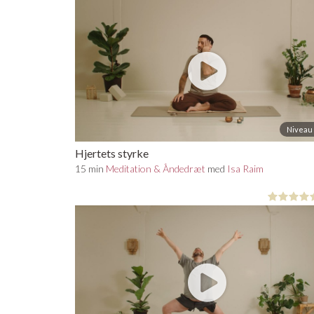
Niveau 
Hjertets styrke
15 min
Meditation & Åndedræt
med
Isa Raim