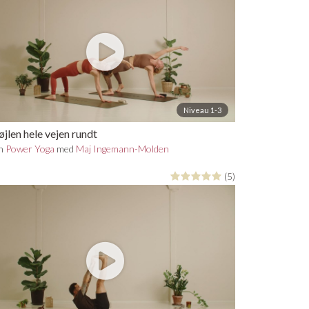
Niveau 1-3
jlen hele vejen rundt
in
Power Yoga
med
Maj Ingemann-Molden
(5)