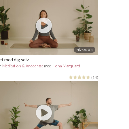
Niveau 0-3
t med dig selv
in
Meditation & Åndedræt
med
Illona Marquard
(14)