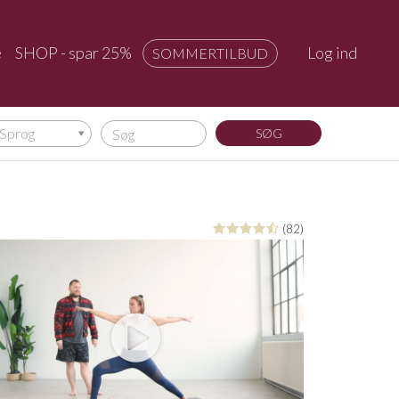
e
SHOP - spar 25%
Log ind
SOMMERTILBUD
Sprog
(82)