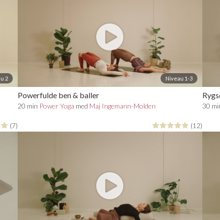
u 2
Niveau 1-3
Powerfulde ben & baller
Rygsø
20 min
Power Yoga
med
Maj Ingemann-Molden
30 m
(7)
(12)