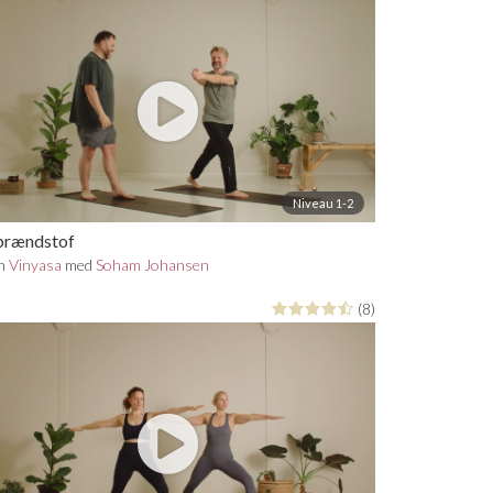
Niveau 1-2
brændstof
in
Vinyasa
med
Soham Johansen
(8)