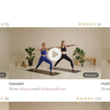
(3)
(6)
2-3
Niveau 2
Genstart
Hoft
30 min
Vinyasa
med
Fia Havana Bruun
20 m
(8)
(11)