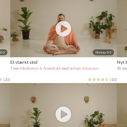
0-3
Niveau 0-3
Et stærkt sind
Nyt 
7 min
Meditation & Åndedræt
med
Soham Johansen
30 m
(20)
(10)