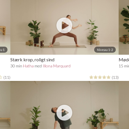
u 1
Niveau 1-2
Stærk krop, roligt sind
Møde
30 min
Hatha
med
Illona Marquard
15 m
(11)
(13)