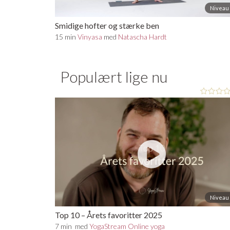
Niveau 
Smidige hofter og stærke ben
15 min
Vinyasa
med
Natascha Hardt
Populært lige nu
Niveau 
Top 10 – Årets favoritter 2025
7 min
med
YogaStream Online yoga