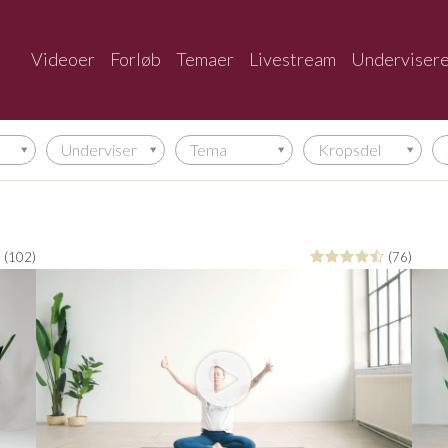
Videoer
Forløb
Temaer
Livestream
Underviser
Underviser
Tema
Kropsdel
(102)
(76)