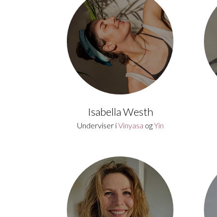
Isabella Westh
Underviser i
Vinyasa
og
Yin