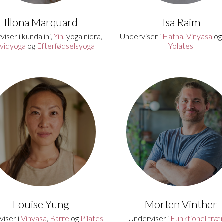
Illona Marquard
Isa Raim
iser i kundalini,
Yin
, yoga nidra,
Underviser i
Hatha
,
Vinyasa
o
vidyoga
og
Efterfødselsyoga
Yolates
Louise Yung
Morten Vinther
iser i
Vinyasa
,
Barre
og
Pilates
Underviser i
Funktionel træ