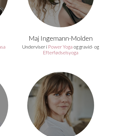
Maj Ingemann-Molden
asa
Underviser i
Power Yoga
og gravid- og
Efterfødselsyoga