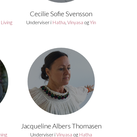
Cecilie Sofie Svensson
g
Living
Underviser i
Hatha
,
Vinyasa
og
Yin
Jacqueline Albers Thomasen
ning
Underviser i
Vinyasa
og
Hatha