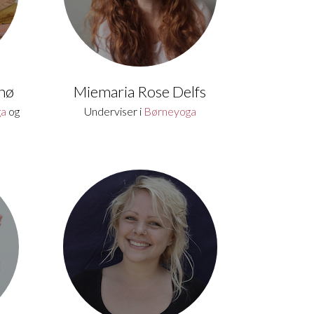
nø
Miemaria Rose Delfs
ga
og
Underviser i
Børneyoga