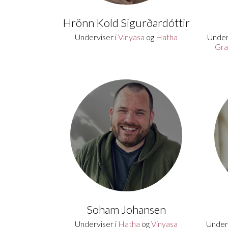
Hrönn Kold Sigurðardóttir
Underviser i
Vinyasa
og
Hatha
Underv
Gra
Soham Johansen
Underviser i
Hatha
og
Vinyasa
Underv