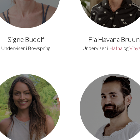
Signe Budolf
Fia Havana Bruun
Underviser i Bowspring
Underviser i
Hatha
og
Viny