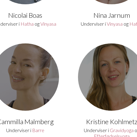
Nicolai Boas
Nina Jarnum
derviser i
Hatha
og
Vinyasa
Underviser i
Vinyasa
og
Ha
Cammilla Malmberg
Kristine Kohlmet
Underviser i
Barre
Underviser i
Gravidyoga
o
Efterfødselsyoga