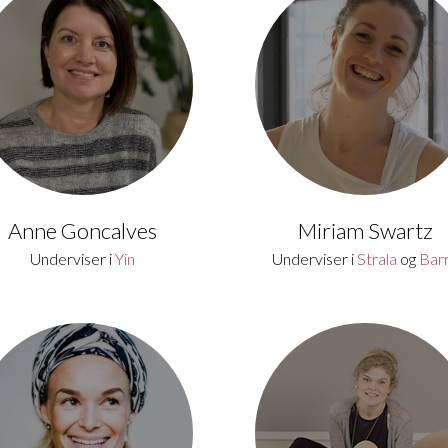
Anne Goncalves
Miriam Swartz
Underviser i
Yin
Underviser i
Strala
og
Bar