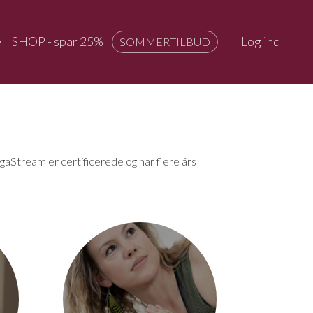
e
SHOP - spar 25%
Log ind
SOMMERTILBUD
Stream er certificerede og har flere års