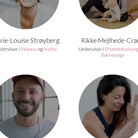
rie-Louise Strøyberg
Rikke Mejlhede-Cra
derviser i
Vinyasa
og
Hatha
Underviser i
Efterfødselsyo
Børneyoga