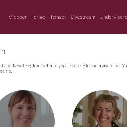
Videoer
Forløb
Temaer
Livestream
Underviser
am
 anerkendte og kompetente yogalærere. Alle undervisere hos Yoga
eciale.