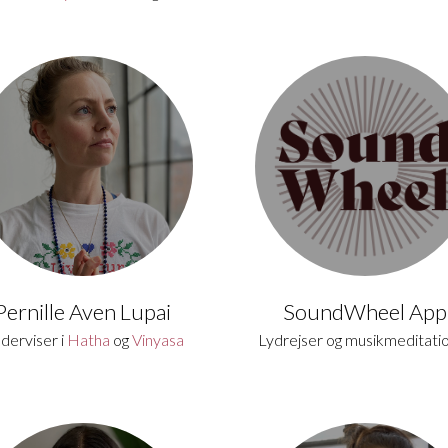
Pernille Aven Lupai
SoundWheel App
derviser i
Hatha
og
Vinyasa
Lydrejser og musikmeditati