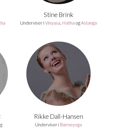
Stine Brink
tha
Underviser i
Vinyasa
,
Hatha
og
Astanga
z
Rikke Dall-Hansen
g
Underviser i
Børneyoga