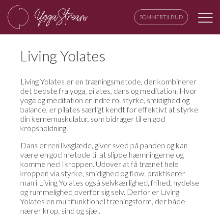
SOMMERTILBUD
Living Yolates
Living Yolates er en træningsmetode, der kombinerer
det bedste fra yoga, pilates, dans og meditation. Hvor
yoga og meditation er indre ro, styrke, smidighed og
balance, er pilates særligt kendt for effektivt at styrke
din kernemuskulatur, som bidrager til en god
kropsholdning.
Dans er ren livsglæde, giver sved på panden og kan
være en god metode til at slippe hæmningerne og
komme ned i kroppen. Udover at få trænet hele
kroppen via styrke, smidighed og flow, praktiserer
man i Living Yolates også selvkærlighed, frihed, nydelse
og rummelighed overfor sig selv. Derfor er Living
Yolates en multifunktionel træningsform, der både
nærer krop, sind og sjæl.