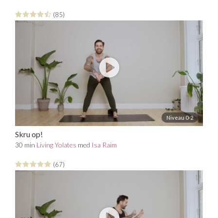
(85)
Niveau 0-2
Skru op!
30 min
Living Yolates
med
Isa Raim
(67)