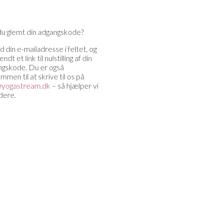
du glemt din adgangskode?
d din e-mailadresse i feltet, og
sendt et link til nulstilling af din
ngskode. Du er også
mmen til at skrive til os på
@yogastream.dk
– så hjælper vi
idere.