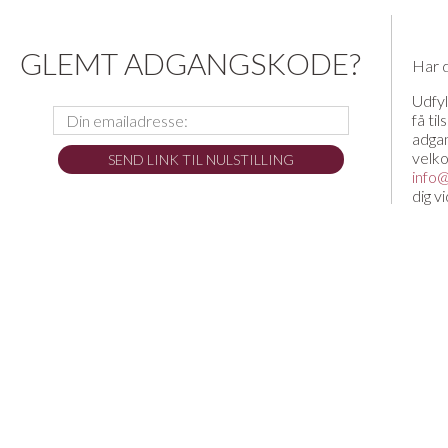
GLEMT ADGANGSKODE?
Har 
Udfyl
få til
adga
velko
info
dig v