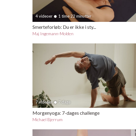
4 videoer
1 time 22 minutter
Smerteforløb: Du er ikke i sty...
Maj Ingemann-Molden
7 videoer
7 dage
Morgenyoga: 7-dages challenge
Michael Bjerrum