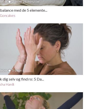
ideoer
2 timer 26 minutter
balance med de 5 elemente...
Goncalves
ideoer
5 dage
dig selv og find ro: 5 Da...
cha Hardt