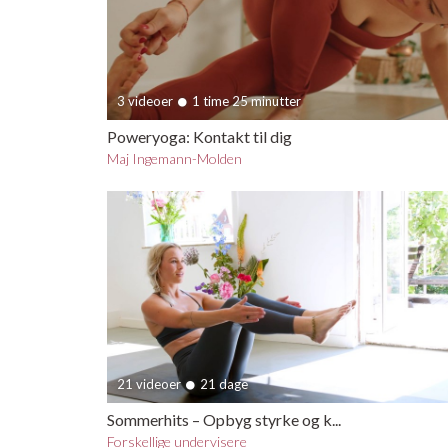
3 videoer
1 time 25 minutter
Poweryoga: Kontakt til dig
Maj Ingemann-Molden
21 videoer
21 dage
Sommerhits – Opbyg styrke og k...
Forskellige undervisere