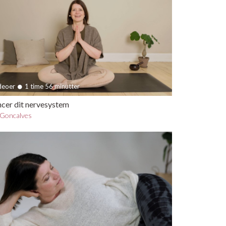
ideoer
1 time 56 minutter
ncer dit nervesystem
Goncalves