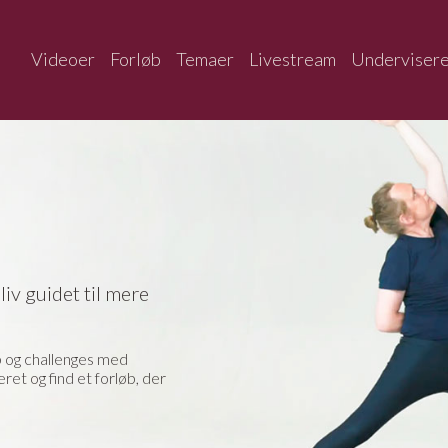
Videoer
Forløb
Temaer
Livestream
Underviser
liv guidet til mere
 og challenges med
et og find et forløb, der