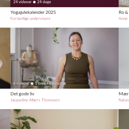
24 videoer
24 dage
5 v
Yogajulekalender 2025
Ro & 
Forskellige undervisere
Anne 
6 videoer
1 time 47 minutter
5 v
Det gode liv
Mærk 
Jacqueline Albers Thomasen
Natas