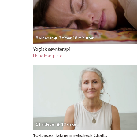
8 videoer
3 timer 18 minutter
Yogisk søvnterapi
Illona Marquard
11 videoer
10 dage
10-Dages Taknemmeligheds Chall...