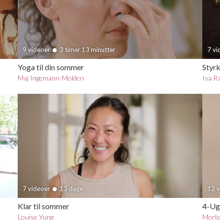
9 videoer
3 timer 13 minutter
7 v
Yoga til din sommer
Styrk
Maj Ingemann-Molden
Isa R
7 videoer
13 dage
12 
Klar til sommer
4-Uge
Louise Yung
Morte