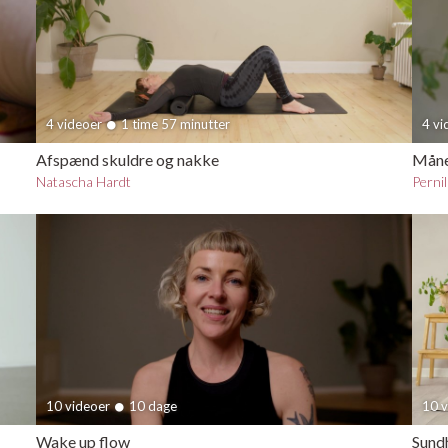
4 videoer
1 time 57 minutter
4 v
Afspænd skuldre og nakke
Mån
Natascha Hardt
Perni
10 videoer
10 dage
10 
Wake up flow
Sundh