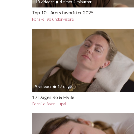
10 videoer
4 timer 4 minutter
Top 10 – årets favoritter 2025
Forskellige undervisere
9 videoer
17 dage
17 Dages Ro & Hvile
Pernille Aven Lupai