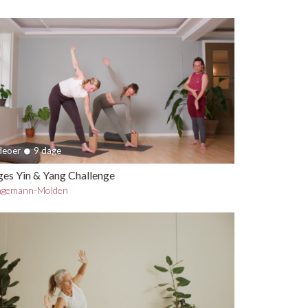
ideoer
9 dage
ges Yin & Yang Challenge
ngemann-Molden