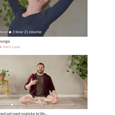
ideoer
3 timer 21 minutter
eyoga
lle Aven Lupai
videoer
4 timer 29 minutter
ed set med yogiske brille...