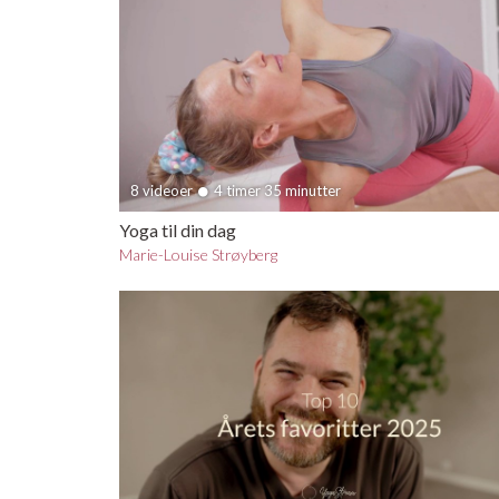
8 videoer
4 timer 35 minutter
Yoga til din dag
Marie-Louise Strøyberg