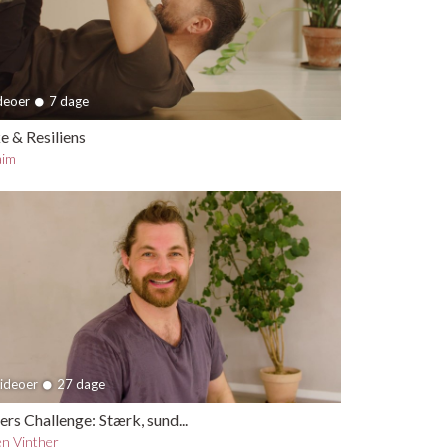
ideoer
7 dage
e & Resiliens
aim
videoer
27 dage
rs Challenge: Stærk, sund...
n Vinther