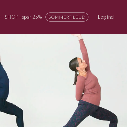
e
SHOP - spar 25%
Log ind
SOMMERTILBUD