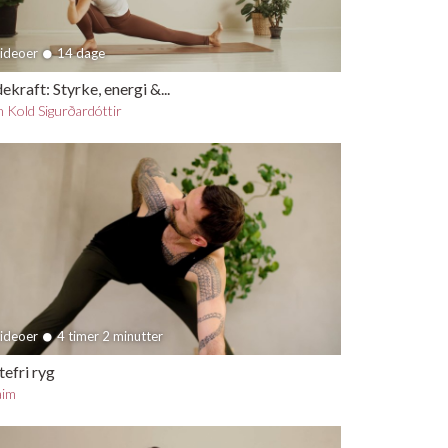
videoer
14 dage
ekraft: Styrke, energi &...
 Kold Sigurðardóttir
videoer
4 timer 2 minutter
efri ryg
aim