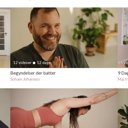
12 videoer
12 dage
5 v
Begyndelser der batter
9 Da
Soham Johansen
Maj I