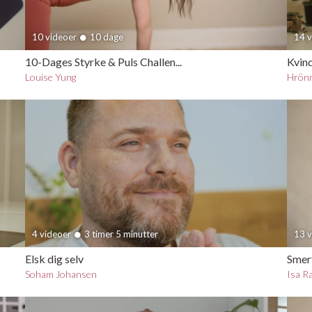
10 videoer
10 dage
14 
10-Dages Styrke & Puls Challen...
Kvind
Louise Yung
Hrönn
4 videoer
3 timer 5 minutter
13 
Elsk dig selv
Smert
Soham Johansen
Isa R