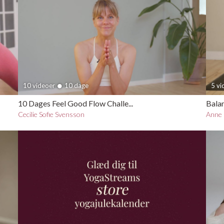
10 videoer
10 dage
5 v
10 Dages Feel Good Flow Challe...
Bala
Cecilie Sofie Svensson
Anne 