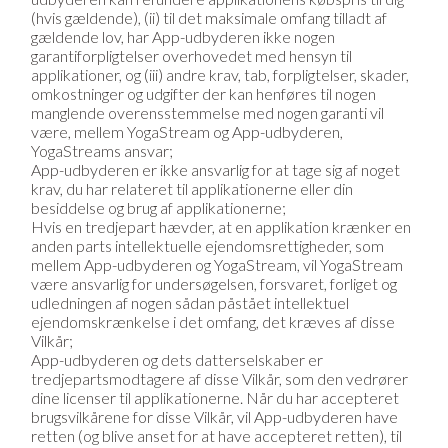
(hvis gældende), (ii) til det maksimale omfang tilladt af
gældende lov, har App-udbyderen ikke nogen
garantiforpligtelser overhovedet med hensyn til
applikationer, og (iii) andre krav, tab, forpligtelser, skader,
omkostninger og udgifter der kan henføres til nogen
manglende overensstemmelse med nogen garanti vil
være, mellem YogaStream og App-udbyderen,
YogaStreams ansvar;
App-udbyderen er ikke ansvarlig for at tage sig af noget
krav, du har relateret til applikationerne eller din
besiddelse og brug af applikationerne;
Hvis en tredjepart hævder, at en applikation krænker en
anden parts intellektuelle ejendomsrettigheder, som
mellem App-udbyderen og YogaStream, vil YogaStream
være ansvarlig for undersøgelsen, forsvaret, forliget og
udledningen af nogen sådan påstået intellektuel
ejendomskrænkelse i det omfang, det kræves af disse
Vilkår;
App-udbyderen og dets datterselskaber er
tredjepartsmodtagere af disse Vilkår, som den vedrører
dine licenser til applikationerne. Når du har accepteret
brugsvilkårene for disse Vilkår, vil App-udbyderen have
retten (og blive anset for at have accepteret retten), til