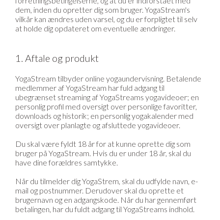
forretningsbetingelserne, og at du er indforstået med
dem, inden du opretter dig som bruger. YogaStream's
vilkår kan ændres uden varsel, og du er forpligtet til selv
at holde dig opdateret om eventuelle ændringer.
1. Aftale og produkt
YogaStream tilbyder online yogaundervisning. Betalende
medlemmer af YogaStream har fuld adgang til
ubegrænset streaming af YogaStreams yogavideoer; en
personlig profil med oversigt over personlige favoritter,
downloads og historik; en personlig yogakalender med
oversigt over planlagte og afsluttede yogavideoer.
Du skal være fyldt 18 år for at kunne oprette dig som
bruger på YogaStream. Hvis du er under 18 år, skal du
have dine forældres samtykke.
Når du tilmelder dig YogaStrem, skal du udfylde navn, e-
mail og postnummer. Derudover skal du oprette et
brugernavn og en adgangskode. Når du har gennemført
betalingen, har du fuldt adgang til YogaStreams indhold.