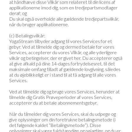
at håndhæve disse Vilkår som relateret til din licens af
applikationerne imod dig, som en tredjepartsmodtager
deraf; og
Du skal også overholde alle gældende tredjepartsvilkår,
når du bruger applikationerne.
(c) Betalingsvilkår:
YogaStream tilbyder adgang til vores Services for et
gebyr. Ved at tilmelde dig og dermed betale for vores
Services, accepterer du vores Vilkår, og alle yderligere
vilkår og betingelser, der er givet her. Du accepterer også
at give afkald på dine 14-dages fortrydelsesret, til det
maksimale omfang tilladt af gældende lovgivning, således
at du øjeblikkeligt er i stand til at få adgang til alle vores
Services.
Ved at tilmelde dig og bruge vores Services, herunder at
tilmelde dig Gratis Prøveperioder af vores Services,
accepterer du at betale abonnementsgebyr.
Når du tilmelder dig vores Services, skal du udpege og
give oplysninger om din foretrukne betalingsmetode (i
det følgende kaldet “Betalingsmetode”). Disse
oplysninger skal være fuldstændige og nøjagtige, og du er