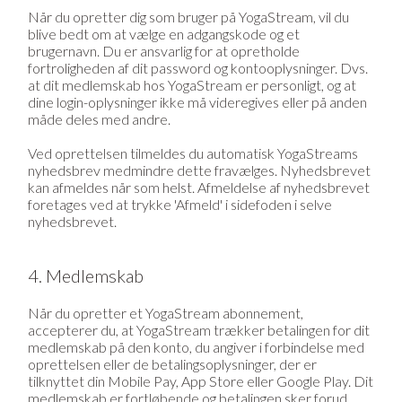
Når du opretter dig som bruger på YogaStream, vil du
blive bedt om at vælge en adgangskode og et
brugernavn. Du er ansvarlig for at opretholde
fortroligheden af dit password og kontooplysninger. Dvs.
at dit medlemskab hos YogaStream er personligt, og at
dine login-oplysninger ikke må videregives eller på anden
måde deles med andre.
Ved oprettelsen tilmeldes du automatisk YogaStreams
nyhedsbrev medmindre dette fravælges. Nyhedsbrevet
kan afmeldes når som helst. Afmeldelse af nyhedsbrevet
foretages ved at trykke 'Afmeld' i sidefoden i selve
nyhedsbrevet.
4. Medlemskab
Når du opretter et YogaStream abonnement,
accepterer du, at YogaStream trækker betalingen for dit
medlemskab på den konto, du angiver i forbindelse med
oprettelsen eller de betalingsoplysninger, der er
tilknyttet din Mobile Pay, App Store eller Google Play. Dit
medlemskab er fortløbende og betalingen sker forud.