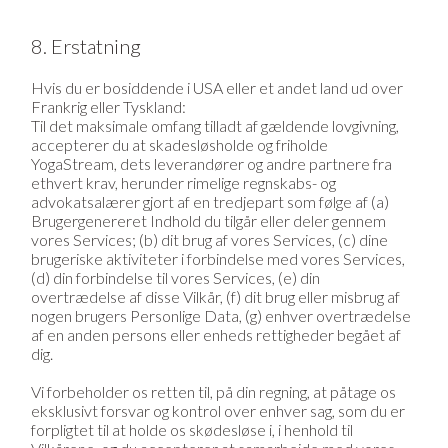
8. Erstatning
Hvis du er bosiddende i USA eller et andet land ud over
Frankrig eller Tyskland:
Til det maksimale omfang tilladt af gældende lovgivning,
accepterer du at skadesløsholde og friholde
YogaStream, dets leverandører og andre partnere fra
ethvert krav, herunder rimelige regnskabs- og
advokatsalærer gjort af en tredjepart som følge af (a)
Brugergenereret Indhold du tilgår eller deler gennem
vores Services; (b) dit brug af vores Services, (c) dine
brugeriske aktiviteter i forbindelse med vores Services,
(d) din forbindelse til vores Services, (e) din
overtrædelse af disse Vilkår, (f) dit brug eller misbrug af
nogen brugers Personlige Data, (g) enhver overtrædelse
af en anden persons eller enheds rettigheder begået af
dig.
Vi forbeholder os retten til, på din regning, at påtage os
eksklusivt forsvar og kontrol over enhver sag, som du er
forpligtet til at holde os skødesløse i, i henhold til