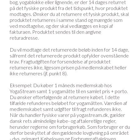
bog, yogablokke eller lignende, er der 14 dages returret
på det fysiske produkt fra det tidspunkt, hvor produktet
modtages. Ønsker du at returnere et fysisk produkt, skal
produktet returneres i samme stand og mængde som
ved modtagelse, og der skal vedlægges en kopi af
fakturaen. Produktet sendes til den angivne
returadresse.
Du vil modtage det returnerede beløb inden for 14 dage,
såfremt det returnerede produkt opfylder ovenstående
krav. Fragtudgiften for forsendelse af produktet
returneres ikke, ligesom prisen på medlemskabet heller
ikke returneres (jf. punkt 8).
Eksempel: Du køber 1 måneds medlemskab hos
YogaStream samt 1 yogamåtte til en samlet pris + porto.
Du ønsker efterfølgende at returnere købet. I dette
tilfælde refunderes beløbet for yogamåtten. Værdien af
medlemskabet samt udgifter til fragt refunderes ikke.
Når du handler fysiske varer på yogastream.dk, gælder
dansk rets almindelige købe- og aftaleretlige regler,
herunder reglerne om forbrugerkøb. Som forbruger er du
derfor beskyttet af den gældende lovgivning på området
- dvs. primært Købeloven og Forbrugeraftaleloven.