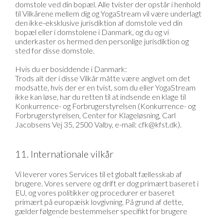
domstole ved din bopæl. Alle tvister der opstår i henhold
til Vilkårene mellem dig og YogaStream vil være underlagt
den ikke-eksklusive jurisdiktion af domstole ved din
bopæl eller i domstolene i Danmark, og du og vi
underkaster os hermed den personlige jurisdiktion og
sted for disse domstole.
Hvis du er bosiddende i Danmark:
Trods alt der i disse Vilkår måtte være angivet om det
modsatte, hvis der er en tvist, som du eller YogaStream
ikke kan løse, har du retten til at indsende en klage til
Konkurrence- og Forbrugerstyrelsen (Konkurrence- og
Forbrugerstyrelsen, Center for Klageløsning, Carl
Jacobsens Vej 35, 2500 Valby, e-mail: cfk@kfst.dk).
11. Internationale vilkår
Vi leverer vores Services til et globalt fællesskab af
brugere. Vores servere og drift er dog primært baseret i
EU, og vores politikker og procedurer er baseret
primært på europæisk lovgivning. På grund af dette,
gælder følgende bestemmelser specifikt for brugere