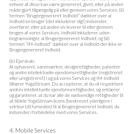
enhver af disse kan være genereret, givet, eller på anden
måde gjort tilgængelig på eller gennem vores Services; (ii)
termen “Brugergenereret Indhold” dækker over al
Indhold en bruger (det inkluderer dig!) indsender,
overfører, eller på anden vis leverer til eller gennem
brugen af vores Services. Indhold inkluderer, uden
begrænsninger, al Brugergenereret Indhold; og (iii)
termen “IM-Indhold” dækker over al Indhold der ikke er
Brugergenereret Indhold.
(b) Ejerskab:
Al ophavsret, varemærker, designrettigheder, patenter
og andre intellektuelle ejendomsrettigheder (registreret
eller uregistreret) i og på vores Services og IM-Indhold
tilhører YogaStream. Du accepterer, at du vil respektere
andres intellektuelle ejendomsrettigheder, og erklærer
og garanterer, at du har alle de nødvendige rettigheder til
at tildele YogaStream licens (beskrevet yderligere i
sektion (d) forneden) til al Brugergenereret Indhold, du
indsender i forbindelse med vores Services.
4. Mobile Services