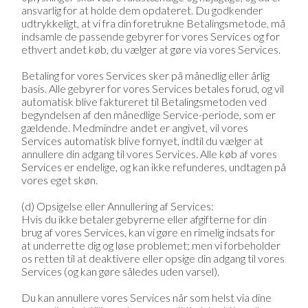
ansvarlig for at holde dem opdateret. Du godkender
udtrykkeligt, at vi fra din foretrukne Betalingsmetode, må
indsamle de passende gebyrer for vores Services og for
ethvert andet køb, du vælger at gøre via vores Services.
Betaling for vores Services sker på månedlig eller årlig
basis. Alle gebyrer for vores Services betales forud, og vil
automatisk blive faktureret til Betalingsmetoden ved
begyndelsen af den månedlige Service-periode, som er
gældende. Medmindre andet er angivet, vil vores
Services automatisk blive fornyet, indtil du vælger at
annullere din adgang til vores Services. Alle køb af vores
Services er endelige, og kan ikke refunderes, undtagen på
vores eget skøn.
(d) Opsigelse eller Annullering af Services:
Hvis du ikke betaler gebyrerne eller afgifterne for din
brug af vores Services, kan vi gøre en rimelig indsats for
at underrette dig og løse problemet; men vi forbeholder
os retten til at deaktivere eller opsige din adgang til vores
Services (og kan gøre således uden varsel).
Du kan annullere vores Services når som helst via dine