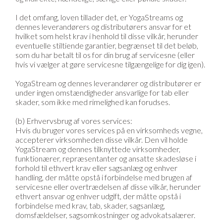
I det omfang, loven tillader det, er YogaStreams og
dennes leverandørers og distributørers ansvar for et
hvilket som helst krav i henhold til disse vilkår, herunder
eventuelle stiltiende garantier, begrænset til det beløb,
som du har betalt til os for din brug af servicesne (eller
hvis vi vælger at gøre servicesne tilgængelige for dig igen).
YogaStream og dennes leverandører og distributører er
under ingen omstændigheder ansvarlige for tab eller
skader, som ikke med rimelighed kan forudses.
(b) Erhvervsbrug af vores services:
Hvis du bruger vores services på en virksomheds vegne,
accepterer virksomheden disse vilkår. Den vil holde
YogaStream og dennes tilknyttede virksomheder,
funktionærer, repræsentanter og ansatte skadesløse i
forhold til ethvert krav eller sagsanlæg og enhver
handling, der måtte opstå i forbindelse med brugen af
servicesne eller overtrædelsen af disse vilkår, herunder
ethvert ansvar og enhver udgift, der måtte opstå i
forbindelse med krav, tab, skader, sagsanlæg,
domsfældelser, sagsomkostninger og advokatsalærer.