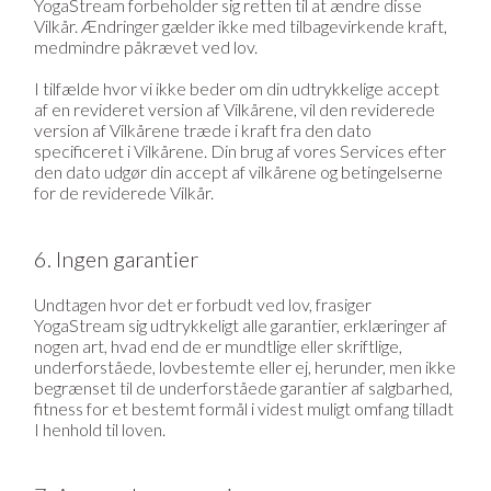
YogaStream forbeholder sig retten til at ændre disse
Vilkår. Ændringer gælder ikke med tilbagevirkende kraft,
medmindre påkrævet ved lov.
I tilfælde hvor vi ikke beder om din udtrykkelige accept
af en revideret version af Vilkårene, vil den reviderede
version af Vilkårene træde i kraft fra den dato
specificeret i Vilkårene. Din brug af vores Services efter
den dato udgør din accept af vilkårene og betingelserne
for de reviderede Vilkår.
6. Ingen garantier
Undtagen hvor det er forbudt ved lov, frasiger
YogaStream sig udtrykkeligt alle garantier, erklæringer af
nogen art, hvad end de er mundtlige eller skriftlige,
underforståede, lovbestemte eller ej, herunder, men ikke
begrænset til de underforståede garantier af salgbarhed,
fitness for et bestemt formål i videst muligt omfang tilladt
I henhold til loven.