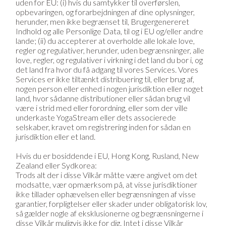
uden for EU: (i) hvis du samtykker til overførslen,
opbevaringen, og forarbejdningen af dine oplysninger,
herunder, men ikke begrænset til, Brugergenereret
Indhold og alle Personlige Data, til og i EU og/eller andre
lande; (ii) du accepterer at overholde alle lokale love,
regler og regulativer, herunder, uden begrænsninger, alle
love, regler, og regulativer i virkning i det land du bor i, og
det land fra hvor du få adgang til vores Services. Vores
Services er ikke tiltænkt distribuering til, eller brug af,
nogen person eller enhed i nogen jurisdiktion eller noget
land, hvor sådanne distributioner eller sådan brug vil
være i strid med eller forordning, eller som der ville
underkaste YogaStream eller dets associerede
selskaber, kravet om registrering inden for sådan en
jurisdiktion eller et land.
Hvis du er bosiddende i EU, Hong Kong, Rusland, New
Zealand eller Sydkorea:
Trods alt der i disse Vilkår måtte være angivet om det
modsatte, vær opmærksom på, at visse jurisdiktioner
ikke tillader ophævelsen eller begrænsningen af visse
garantier, forpligtelser eller skader under obligatorisk lov,
så gælder nogle af eksklusionerne og begrænsningerne i
disse Vilkår muligvis ikke for dig. Intet i disse Vilkår