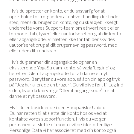
Hvis du opretter en konto, er du ansvarlig for at
opretholde fortroligheden af enhver handling der finder
sted, mens du bruger din konto, og du skal øjeblikkeligt
underrette vores Support-team om ethvert reelt eller
formodet tab, tyveri eller uautoriseret brug af din konto
eller adgangskode. Vi hæfter ikke for tab der skyldes
uautoriseret brug af dit brugernavn og password, med
eller uden dit kendskab.
Hvis du glemmer din adgangskode og har en
eksisterende YogaStream-konto, så vælg 'Log ind' og
herefter 'Glemt adgangskode' for at danne et nyt
password. Benytter du vore app, så åbn din app og tryk
på “Jeg har allerede en bruger”. Du vil blive ført til Log Ind
siden, hvor du kan vælge “Glemt adgangskode” for at
danne et nyt password.
Hvis du er bosiddende i den Europæiske Union:
Du har retten til at slette din konto hos os ved at
kontakte vores supportfunktion. Hvis du vælger
permanent at slette din konto, vil de ikke-offentlige
Personlige Data vi har associeret med din konto også