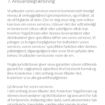
7. Ansvarsbegrænsning
Vi udbyder vores services med et kommercielt rimeligt
niveau af omhyggelighed og kompetence, og vi håber, at
du vil få glæde af dem. Der er dog visse ting, som vi ikke
kan love om vores services. Udover det der udtrykkeligt
er beskrevet i disse vilkår eller yderligere vilkår, kan
hverken YogaStream eller dennes leverandører eller
distributører give specifikke løfter om vores services. Vi
påtager os fx ingen forpligtelser for indholdet i vores
services, vores services’ specifikke funktion eller dennes
pålidelighed, tilgængelighed eller evne til at opfylde dine
behov. Vi udbyder servicesne »som de er«.
Nogle jurisdiktioner giver visse garantier såsom stiltiende
garanti for salgbarhed, egnethed til et bestemt formål og
ikke-krænkelse. I det omfang, loven tillader det,
fraskriver vi os alle garantiforpligtelser.
(a) Ansvar for vores services:
I det omfang, loven tillader det, fraskriver YogaStream og
dennes leverandører og distributører sig ansvaret for tab
af fortjeneste, indtjening eller data, samt økonomiske tab
og indirekte, hændelige, særlige eller pønale skader.