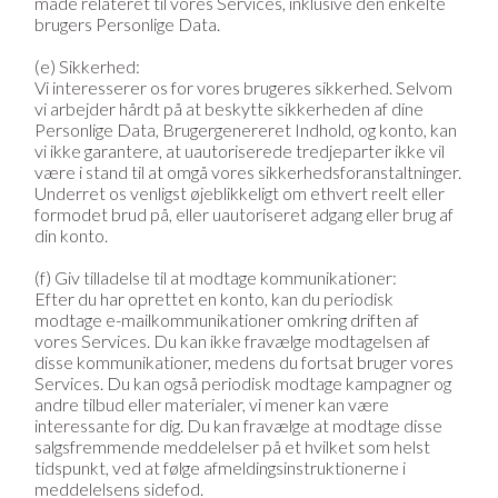
måde relateret til vores Services, inklusive den enkelte
brugers Personlige Data.
(e) Sikkerhed:
Vi interesserer os for vores brugeres sikkerhed. Selvom
vi arbejder hårdt på at beskytte sikkerheden af dine
Personlige Data, Brugergenereret Indhold, og konto, kan
vi ikke garantere, at uautoriserede tredjeparter ikke vil
være i stand til at omgå vores sikkerhedsforanstaltninger.
Underret os venligst øjeblikkeligt om ethvert reelt eller
formodet brud på, eller uautoriseret adgang eller brug af
din konto.
(f) Giv tilladelse til at modtage kommunikationer:
Efter du har oprettet en konto, kan du periodisk
modtage e-mailkommunikationer omkring driften af
vores Services. Du kan ikke fravælge modtagelsen af
disse kommunikationer, medens du fortsat bruger vores
Services. Du kan også periodisk modtage kampagner og
andre tilbud eller materialer, vi mener kan være
interessante for dig. Du kan fravælge at modtage disse
salgsfremmende meddelelser på et hvilket som helst
tidspunkt, ved at følge afmeldingsinstruktionerne i
meddelelsens sidefod.