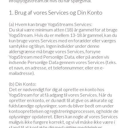
info@yogastream.dk hvis du har spørgsmål.
1. Brug af vores Services og Din Konto
(a) Hvem kan bruge YogaStreams Services:
Du skal være minimum atten (18) år gammel for at bruge
YogaStream. Hvis du er mellem 13-18 år gammel, kan du
kun bruge vores Services med en forælder eller værges
samtykke og tilsyn. Ingen individer under denne
aldersgrænse må bruge vores Services, forsyne
YogaStream med Personlige Data, eller på anden vis
indsende Personlige Data gennem vores Services (f.eks.
et navn, en adresse, et telefonnummer, eller en e-
mailadresse).
(b) Din Konto:
Det er nødvendigt for dig at oprette en konto hos
YogaStream for at få adgang til vores Services. Når du
opretter en konto, er du nødt til at give os akkurate og
fuldstændige oplysninger, som du bliver bedt om under
kontooprettelsen og registreringsprocessen, og holde de
oplysninger opdateret. Ellers kan nogle af vores Services
muligvis ikke fungere korrekt, og vi vil måske ikke være i
stand til at kontakte dig med vigtige meddelelser.