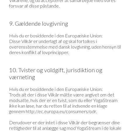
Vilkårene, og du accepterer at samarbejde med vores
forsvar af disse påstande.
9. Gældende lovgivning
Hvis du er bosiddende i den Europæiske Union:
Disse Vilkår er underlagt af og skal fortolkes i
overensstemmelse med dansk lovgivning, uden hensyn til
deres konflikt af lovprincipper.
10. Tvister og voldgift, jurisdiktion og
værneting
Hvis du er bosiddende i den Europæiske Union:
Trods alt der i disse Vilkår måtte være angivet om det
modsatte, hvis der er en tvist, som du eller YogaStream
ikke kan løse, har du retten til at indsende en klage
gennem http://ec.europa.eu/consumers/odr.
Derudover er der intet i disse Vilkår der begrænser dine
rettigheder til at anlægge sag mod YogaStream i de lokale