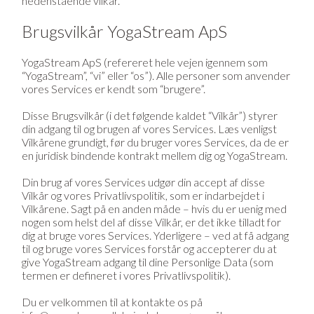
nedenstående vilkår.
Brugsvilkår YogaStream ApS
YogaStream ApS (refereret hele vejen igennem som
“YogaStream”, “vi” eller “os”). Alle personer som anvender
vores Services er kendt som “brugere”.
Disse Brugsvilkår (i det følgende kaldet “Vilkår”) styrer
din adgang til og brugen af vores Services. Læs venligst
Vilkårene grundigt, før du bruger vores Services, da de er
en juridisk bindende kontrakt mellem dig og YogaStream.
Din brug af vores Services udgør din accept af disse
Vilkår og vores Privatlivspolitik, som er indarbejdet i
Vilkårene. Sagt på en anden måde – hvis du er uenig med
nogen som helst del af disse Vilkår, er det ikke tilladt for
dig at bruge vores Services. Yderligere – ved at få adgang
til og bruge vores Services forstår og accepterer du at
give YogaStream adgang til dine Personlige Data (som
termen er defineret i vores Privatlivspolitik).
Du er velkommen til at kontakte os på