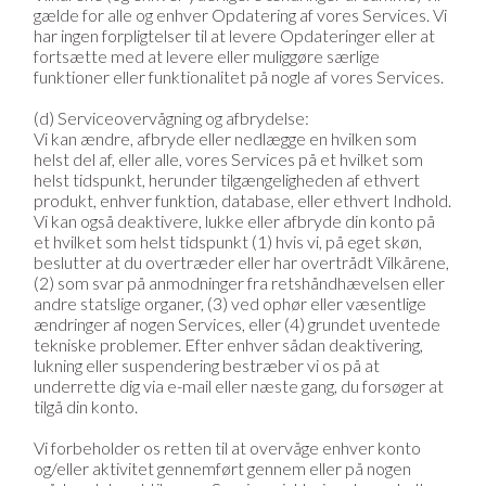
gælde for alle og enhver Opdatering af vores Services. Vi
har ingen forpligtelser til at levere Opdateringer eller at
fortsætte med at levere eller muliggøre særlige
funktioner eller funktionalitet på nogle af vores Services.
(d) Serviceovervågning og afbrydelse:
Vi kan ændre, afbryde eller nedlægge en hvilken som
helst del af, eller alle, vores Services på et hvilket som
helst tidspunkt, herunder tilgængeligheden af ethvert
produkt, enhver funktion, database, eller ethvert Indhold.
Vi kan også deaktivere, lukke eller afbryde din konto på
et hvilket som helst tidspunkt (1) hvis vi, på eget skøn,
beslutter at du overtræder eller har overtrådt Vilkårene,
(2) som svar på anmodninger fra retshåndhævelsen eller
andre statslige organer, (3) ved ophør eller væsentlige
ændringer af nogen Services, eller (4) grundet uventede
tekniske problemer. Efter enhver sådan deaktivering,
lukning eller suspendering bestræber vi os på at
underrette dig via e-mail eller næste gang, du forsøger at
tilgå din konto.
Vi forbeholder os retten til at overvåge enhver konto
og/eller aktivitet gennemført gennem eller på nogen