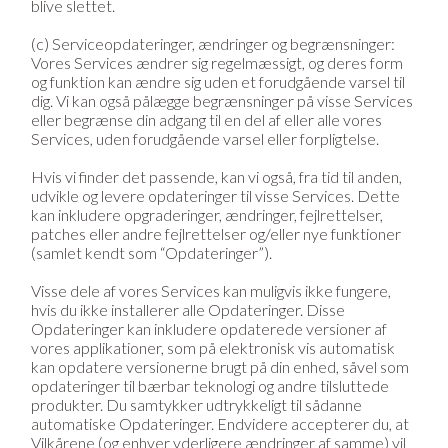
blive slettet.
(c) Serviceopdateringer, ændringer og begrænsninger:
Vores Services ændrer sig regelmæssigt, og deres form
og funktion kan ændre sig uden et forudgående varsel til
dig. Vi kan også pålægge begrænsninger på visse Services
eller begrænse din adgang til en del af eller alle vores
Services, uden forudgående varsel eller forpligtelse.
Hvis vi finder det passende, kan vi også, fra tid til anden,
udvikle og levere opdateringer til visse Services. Dette
kan inkludere opgraderinger, ændringer, fejlrettelser,
patches eller andre fejlrettelser og/eller nye funktioner
(samlet kendt som “Opdateringer”).
Visse dele af vores Services kan muligvis ikke fungere,
hvis du ikke installerer alle Opdateringer. Disse
Opdateringer kan inkludere opdaterede versioner af
vores applikationer, som på elektronisk vis automatisk
kan opdatere versionerne brugt på din enhed, såvel som
opdateringer til bærbar teknologi og andre tilsluttede
produkter. Du samtykker udtrykkeligt til sådanne
automatiske Opdateringer. Endvidere accepterer du, at
Vilkårene (og enhver yderligere ændringer af samme) vil