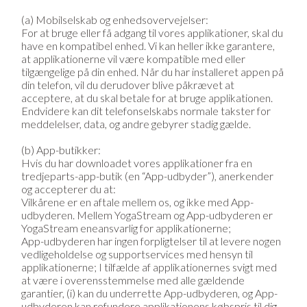
(a) Mobilselskab og enhedsovervejelser:
For at bruge eller få adgang til vores applikationer, skal du
have en kompatibel enhed. Vi kan heller ikke garantere,
at applikationerne vil være kompatible med eller
tilgængelige på din enhed. Når du har installeret appen på
din telefon, vil du derudover blive påkrævet at
acceptere, at du skal betale for at bruge applikationen.
Endvidere kan dit telefonselskabs normale takster for
meddelelser, data, og andre gebyrer stadig gælde.
(b) App-butikker:
Hvis du har downloadet vores applikationer fra en
tredjeparts-app-butik (en “App-udbyder”), anerkender
og accepterer du at:
Vilkårene er en aftale mellem os, og ikke med App-
udbyderen. Mellem YogaStream og App-udbyderen er
YogaStream eneansvarlig for applikationerne;
App-udbyderen har ingen forpligtelser til at levere nogen
vedligeholdelse og supportservices med hensyn til
applikationerne; I tilfælde af applikationernes svigt med
at være i overensstemmelse med alle gældende
garantier, (i) kan du underrette App-udbyderen, og App-
udbyderen kan refundere applikationens købspris til dig