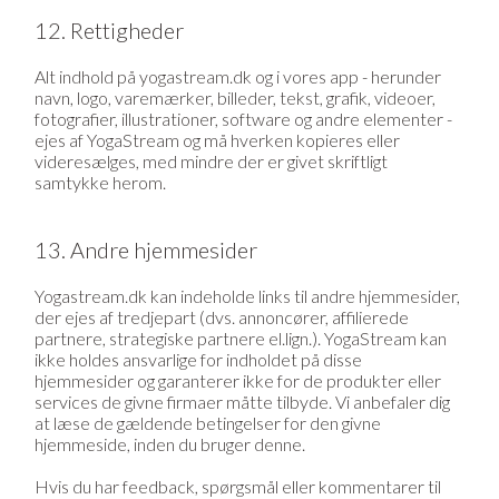
12. Rettigheder
Alt indhold på yogastream.dk og i vores app - herunder
navn, logo, varemærker, billeder, tekst, grafik, videoer,
fotografier, illustrationer, software og andre elementer -
ejes af YogaStream og må hverken kopieres eller
videresælges, med mindre der er givet skriftligt
samtykke herom.
13. Andre hjemmesider
Yogastream.dk kan indeholde links til andre hjemmesider,
der ejes af tredjepart (dvs. annoncører, affilierede
partnere, strategiske partnere el.lign.). YogaStream kan
ikke holdes ansvarlige for indholdet på disse
hjemmesider og garanterer ikke for de produkter eller
services de givne firmaer måtte tilbyde. Vi anbefaler dig
at læse de gældende betingelser for den givne
hjemmeside, inden du bruger denne.
Hvis du har feedback, spørgsmål eller kommentarer til