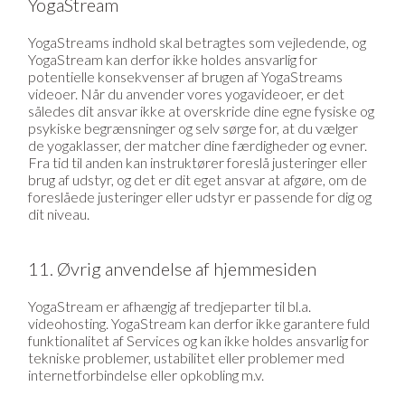
YogaStream
YogaStreams indhold skal betragtes som vejledende, og
YogaStream kan derfor ikke holdes ansvarlig for
potentielle konsekvenser af brugen af YogaStreams
videoer. Når du anvender vores yogavideoer, er det
således dit ansvar ikke at overskride dine egne fysiske og
psykiske begrænsninger og selv sørge for, at du vælger
de yogaklasser, der matcher dine færdigheder og evner.
Fra tid til anden kan instruktører foreslå justeringer eller
brug af udstyr, og det er dit eget ansvar at afgøre, om de
foreslåede justeringer eller udstyr er passende for dig og
dit niveau.
11. Øvrig anvendelse af hjemmesiden
YogaStream er afhængig af tredjeparter til bl.a.
videohosting. YogaStream kan derfor ikke garantere fuld
funktionalitet af Services og kan ikke holdes ansvarlig for
tekniske problemer, ustabilitet eller problemer med
internetforbindelse eller opkobling m.v.