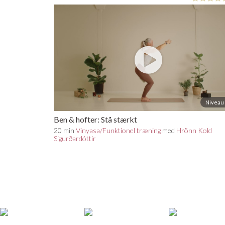
Niveau 
Ben & hofter: Stå stærkt
20 min
Vinyasa/Funktionel træning
med
Hrönn Kold
Sigurðardóttir