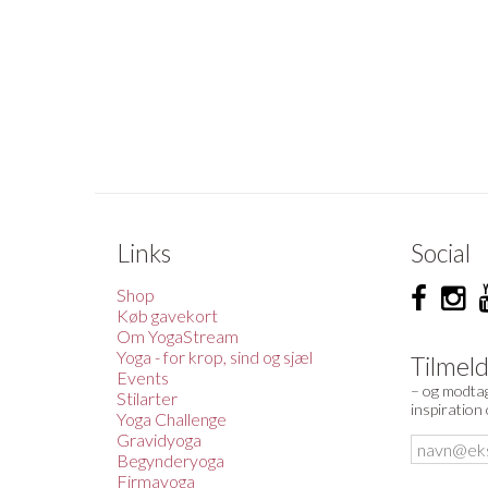
Links
Social
Shop
Køb gavekort
Om YogaStream
Yoga - for krop, sind og sjæl
Tilmel
Events
– og modtag
Stilarter
inspiration
Yoga Challenge
Gravidyoga
Begynderyoga
Firmayoga