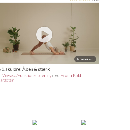
Niveau 2-3
 & skuldre: Åben & stærk
in
Vinyasa/Funktionel træning
med
Hrönn Kold
ðardóttir