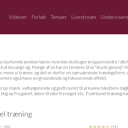
Videoer
Forløb
Temaer
Livestream
Underviser
ia styrkende øvelser lærer, hvordan du bruger kroppen bedre i din 
til at bevæge sig. Mange af os har en tendens til at "skyde genvej"
er, mens vi træner, og det er derfor en nærværende træningsform, d
ingsformen også have en groundende og fokuserende effekt.
 krop stærk, velfungerende og godt rustet til at kunne håndtere da
r ting op fra gulvet, løber til eller fra noget etc. Funktionel træning
el træning
(30)
(21)