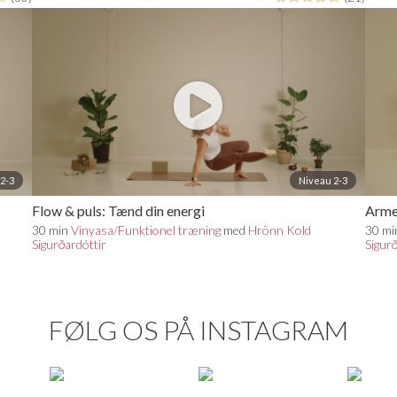
2-3
Niveau 2-3
Flow & puls: Tænd din energi
Arme
30 min
Vinyasa/Funktionel træning
med
Hrönn Kold
30 m
Sigurðardóttir
Sigur
FØLG OS PÅ INSTAGRAM