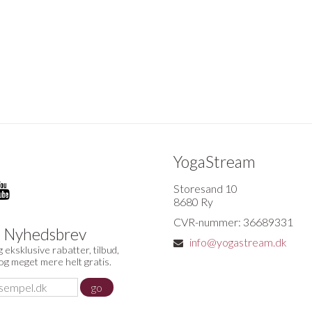
YogaStream
Storesand 10
8680 Ry
CVR-nummer: 36689331
d Nyhedsbrev
info@yogastream.dk
 eksklusive rabatter, tilbud,
 og meget mere helt gratis.