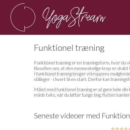
Funktionel træning
Funktionel træning er en træningsform, hvor du v
filosofien om, at den menneskelige krop er skabt 
I funktionel træning bruger vi kroppens mulighed
stillinger - i hvert til en start. Derfor kan træn
Målet med funktionel træning er at gøre hele din
måde f.eks. når du løfter tunge ting, flytter/samle
Seneste videoer med Funktion