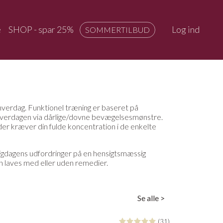
e
SHOP - spar 25%
Log ind
SOMMERTILBUD
hverdag. Funktionel træning er baseret på
 i hverdagen via dårlige/dovne bevægelsesmønstre.
er kræver din fulde koncentration i de enkelte
gligdagens udfordringer på en hensigtsmæssig
 kan laves med eller uden remedier.
Se alle >
(31)