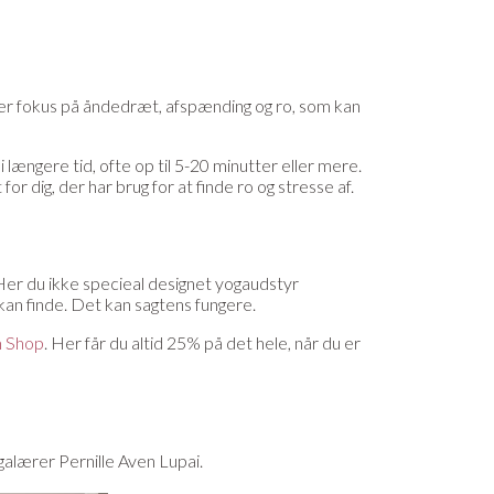
der fokus på åndedræt, afspænding og ro, som kan
s i længere tid, ofte op til 5-20 minutter eller mere.
r dig, der har brug for at finde ro og stresse af.
. Her du ikke specieal designet yogaudstyr
an finde. Det kan sagtens fungere.
 Shop
. Her får du altid 25% på det hele, når du er
galærer Pernille Aven Lupai.