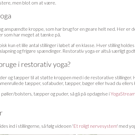
stere, men blot om at være.
yoga
e og anspændte kroppe, som har brug for en geare helt ned. Her er 
 eller som har meget at tænke på.
 kun et lille antal stillinger i løbet af en klasse. Hver stilling holde
pning og frigøre spændinger. Restorativ yoga er altså særligt godt fo
ruge i restorativ yoga?
uder og tæpper til at støtte kroppen med i de restorative stillinger
enrullede tæpper, sofabuder, tæpper, bøger eller hvad du ellers k
, pøller/bolsters, tæpper og puder, så gå på opdagelse i
YogaStream
er
s ind i stillingerne, så følg videoen '
Et roligt nervesystem
' med yo