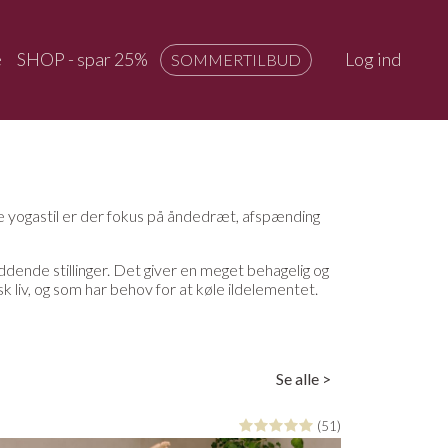
e
SHOP - spar 25%
Log ind
SOMMERTILBUD
ne yogastil er der fokus på åndedræt, afspænding
ddende stillinger. Det giver en meget behagelig og
k liv, og som har behov for at køle ildelementet.
Se alle >
(51)