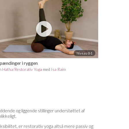
Niveau 0-1
spændinger i ryggen
in
Hatha/Restorativ Yoga
med
Isa Raim
ddende og liggende stillinger understøttet af
ikkeligt.
ibilitet, er restorativ yoga altså mere passiv og