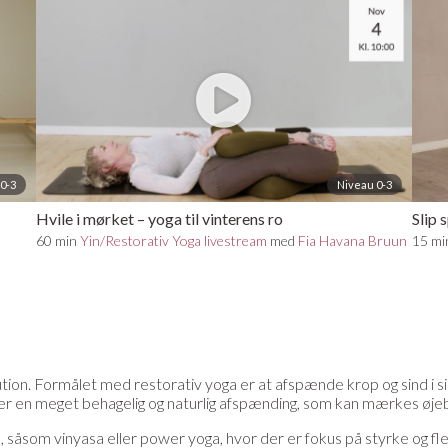
0-3
Niveau 0-3
Hvile i mørket – yoga til vinterens ro
Slip 
60 min
Yin/Restorativ Yoga livestream
med
Fia Havana Bruun
15 m
ution. Formålet med restorativ yoga er at afspænde krop og sind i si
ver en meget behagelig og naturlig afspænding, som kan mærkes øjebl
såsom vinyasa eller power yoga, hvor der er fokus på styrke og fleks