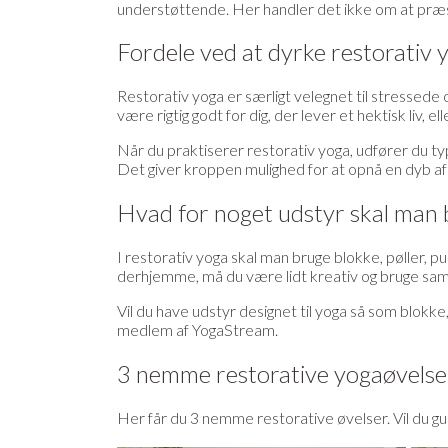
understøttende. Her handler det ikke om at præ
Fordele ved at dyrke restorativ 
Restorativ yoga er særligt velegnet til stressed
være rigtig godt for dig, der lever et hektisk liv,
Når du praktiserer restorativ yoga, udfører du typisk
Det giver kroppen mulighed for at opnå en dyb afsla
Hvad for noget udstyr skal man b
I restorativ yoga skal man bruge blokke, pøller, p
derhjemme, må du være lidt kreativ og bruge samm
Vil du have udstyr designet til yoga så som blokke
medlem af YogaStream.
3 nemme restorative yogaøvels
Her får du 3 nemme restorative øvelser. Vil du guide