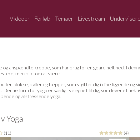
Videoer
Forløb
Temaer
Livestream
Underviser
mte og anspændte kroppe, som har brug for en geare helt ned. I den
ræstere, men blot om at være.
der, blokke, pøller og tæpper, som støtter dig i dine liggende og si
 Denne form for yoga er særligt velegnet til dig, som lever et hektis
lappende og afstressende yoga.
iv Yoga
(11)
(4)