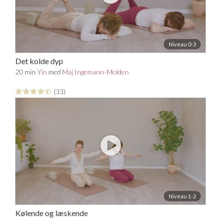
Niveau 0-3
Det kolde dyp
20 min
Yin
med
Maj Ingemann-Molden
(33)
Niveau 1-2
Kølende og læskende