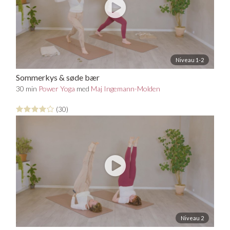
Niveau 1-2
Sommerkys & søde bær
30 min
Power Yoga
med
Maj Ingemann-Molden
(30)
Niveau 2