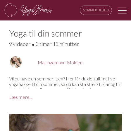
SOMMERTILBUD
Yoga til din sommer
9 videoer
3 timer 13 minutter
Maj Ingemann-Molden
Vil du have en sommer i zen? Her får du den ultimative
yogapakke til din sommer, så du kan stå stærkt, klar og fri
– uanset, hvad din sommer måtte byde på.
Læs mere...
Her får du en all-inclusive yogarejse gennem alle de syv
chakraer. Vi arbejder med sommerens energi – med
lyset, solen og varmen, og med hvordan du kan køle, styre
og dirigere energien, så du kan få en sommer i balance.
Her er der altså både mulighed for at udnytte
sommerens energi og tænde din egen indre ild og for at