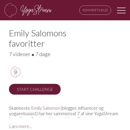
SOMMERTILBUD
Emily Salomons
favoritter
7 videoer
7 dage
START CHALLENGE
Skønneste
Emily Salomon
(blogger, influencer og
yogaentusiast) har her sammensat 7 af sine YogaStream
favoritter. Og vi er vilde med dem. Emily er en ægte
vinyasa-lover, men elsker også at komme helt ned i gear
Læs mere...
med nogle afstressende yin klasser. Derfor er begge dele