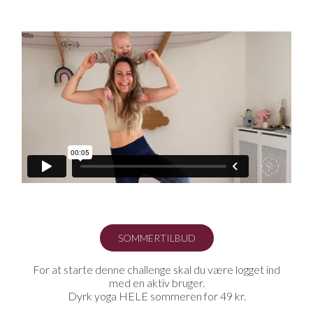
blandt hendes favoritter.
I løbet af denne challenge, vil du blive guidet igennem 7
styrkende og afspændende dage spækket med Emilys
yndlings vinyasa og yin klasser. Lav en video om dagen i
den angivne rækkefølge og mærk forskellen i krop og
sind, når ugen er gået. Hvem ved, det kan også være, at
du får kickstartet en ny, sund yogarutine.
Pøj pøj med din challenge og Namaste fra Emily og
YogaStream.
SOMMERTILBUD
For at starte denne challenge skal du være logget ind
med en aktiv bruger.
Dyrk yoga HELE sommeren for 49 kr.