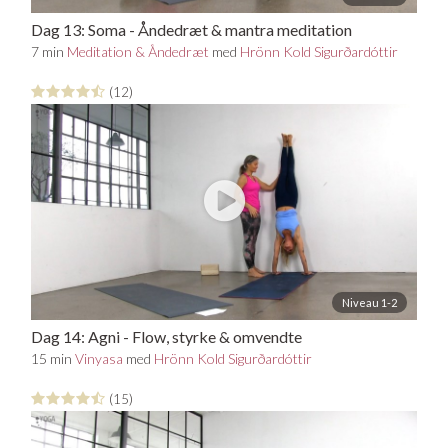
Dag 13: Soma - Åndedræt & mantra meditation
7 min
Meditation & Åndedræt
med
Hrönn Kold Sigurðardóttir
(12)
Niveau 1-2
Dag 14: Agni - Flow, styrke & omvendte
stillinger
15 min
Vinyasa
med
Hrönn Kold Sigurðardóttir
(15)