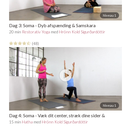
Niveau 1
Dag 3: Soma - Dyb afspænding & Samskara
meditation
20 min
Restorativ Yoga
med
Hrönn Kold Sigurðardóttir
(48)
Niveau 1
Dag 4: Soma - Væk dit center, stræk dine sider &
åben dit hjerte
15 min
Hatha
med
Hrönn Kold Sigurðardóttir