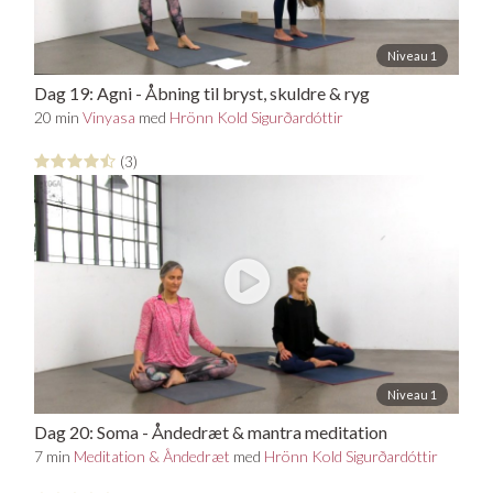
Niveau 1
Dag 19: Agni - Åbning til bryst, skuldre & ryg
20 min
Vinyasa
med
Hrönn Kold Sigurðardóttir
(3)
Niveau 1
Dag 20: Soma - Åndedræt & mantra meditation
7 min
Meditation & Åndedræt
med
Hrönn Kold Sigurðardóttir