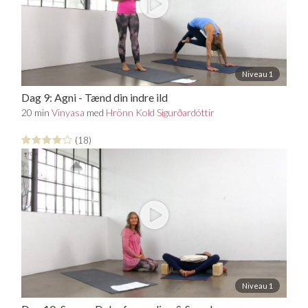
Niveau 1
Dag 9: Agni - Tænd din indre ild
20 min
Vinyasa
med
Hrönn Kold Sigurðardóttir
(18)
Niveau 1