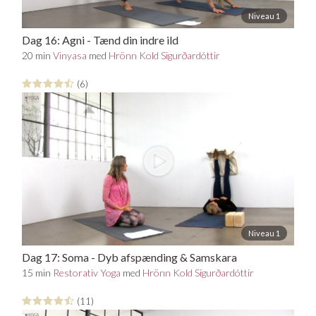
Niveau 1
Dag 16: Agni - Tænd din indre ild
20 min
Vinyasa
med
Hrönn Kold Sigurðardóttir
(6)
Niveau 1
Dag 17: Soma - Dyb afspænding & Samskara
meditation
15 min
Restorativ Yoga
med
Hrönn Kold Sigurðardóttir
(11)