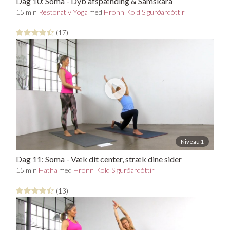
Dag 10: Soma - Dyb afspænding & Samskara
meditation
15 min
Restorativ Yoga
med
Hrönn Kold Sigurðardóttir
(17)
Niveau 1
Dag 11: Soma - Væk dit center, stræk dine sider
& åben dit hjerte
15 min
Hatha
med
Hrönn Kold Sigurðardóttir
(13)