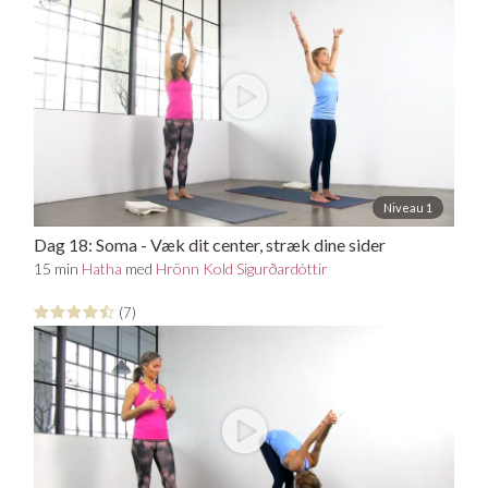
Niveau 1
Dag 18: Soma - Væk dit center, stræk dine sider
& åben dit hjerte
15 min
Hatha
med
Hrönn Kold Sigurðardóttir
(7)