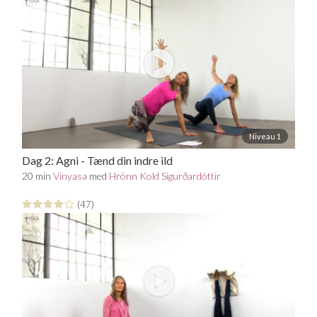
Niveau 1
Dag 2: Agni - Tænd din indre ild
20 min
Vinyasa
med
Hrönn Kold Sigurðardóttir
(47)