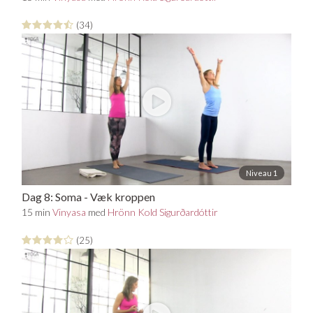
(34)
Niveau 1
Dag 8: Soma - Væk kroppen
15 min
Vinyasa
med
Hrönn Kold Sigurðardóttir
(25)