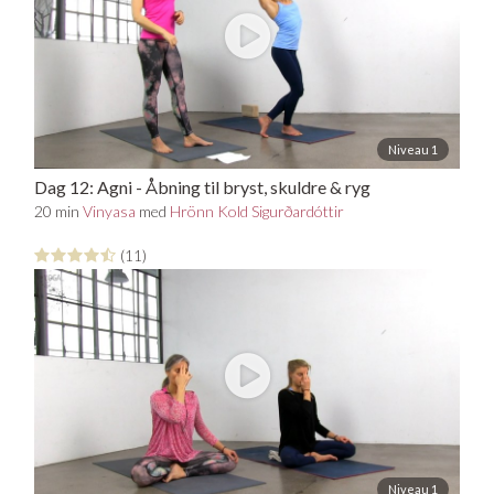
Niveau 1
Dag 12: Agni - Åbning til bryst, skuldre & ryg
20 min
Vinyasa
med
Hrönn Kold Sigurðardóttir
(11)
Niveau 1