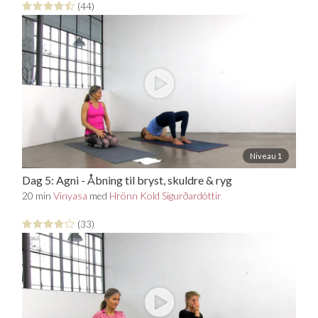
(44)
Niveau 1
Dag 5: Agni - Åbning til bryst, skuldre & ryg
20 min
Vinyasa
med
Hrönn Kold Sigurðardóttir
(33)