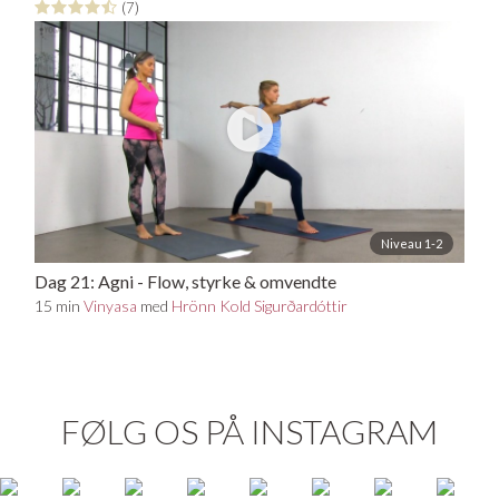
(7)
Niveau 1-2
Dag 21: Agni - Flow, styrke & omvendte
stillinger
15 min
Vinyasa
med
Hrönn Kold Sigurðardóttir
FØLG OS PÅ INSTAGRAM