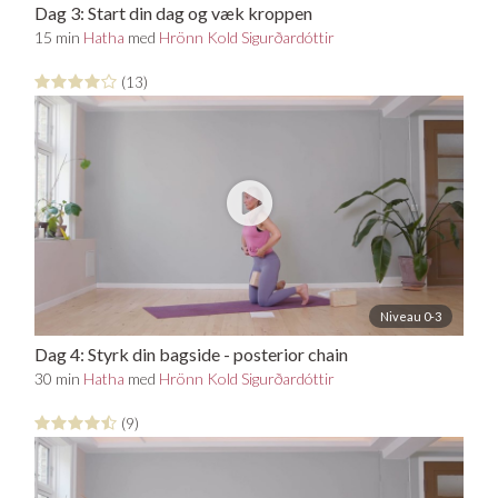
Dag 3: Start din dag og væk kroppen
15 min
Hatha
med
Hrönn Kold Sigurðardóttir
(13)
Niveau 0-3
Dag 4: Styrk din bagside - posterior chain
30 min
Hatha
med
Hrönn Kold Sigurðardóttir
(9)