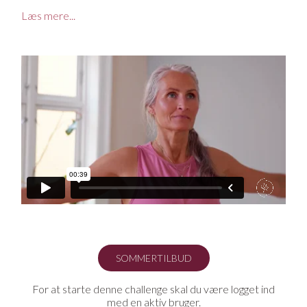
I vores moderne måde at leve på, kommer vi ofte ind i en
Læs mere...
kropsholdning, som slider på kroppen og skaber
problemer i bl.a. nakke, skulder og lænd. Derfor guides du
her igennem syv dages yoga, der får kroppen tilbage til
sine naturlige bevægelsesmønstre. Her er ingen
overdrevende stræk eller stillinger, men vi fokuserer i
stedet på hvordan vi kan rette os op og skabe det mest
optimale flow igennem hele kroppen, så den kan holde
længe, være rask og have det godt.
Hvem kan være med?
Her kan de alle være med - hvad enten du er helt ny til
yoga eller har adskillige yogatimer bag dig.
Sådan gør du
Denne challenge består af syv yogasekvenser og en kort
teoretisk sekvens. Vi anbefaler at du kører denne
challenge igennem én til flere gange og herefter bruger de
enkelte videoer efter behov.
SOMMERTILBUD
For at starte denne challenge skal du være logget ind
med en aktiv bruger.