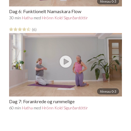
Niveau 0-3
Dag 6: Funktionelt Namaskara Flow
30 min
Hatha
med
Hrönn Kold Sigurðardóttir
(6)
Niveau 0-3
Dag 7: Forankrede og rummelige
bevægelsesmønstre
60 min
Hatha
med
Hrönn Kold Sigurðardóttir