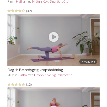
7 min
Hatha
med
Hrönn Kold Sigurðardóttir
(32)
Niveau 0-3
Dag 1: Bæredygtig kropsholdning
20 min
Hatha
med
Hrönn Kold Sigurðardóttir
(12)