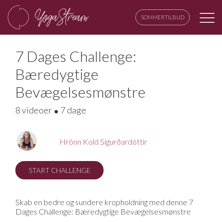
SOMMERTILBUD
7 Dages Challenge:
Bæredygtige
Bevægelsesmønstre
8 videoer
7 dage
Hrönn Kold Sigurðardóttir
START CHALLENGE
Skab en bedre og sundere kropholdning med denne 7
Dages Challenge: Bæredygtige Bevægelsesmønstre