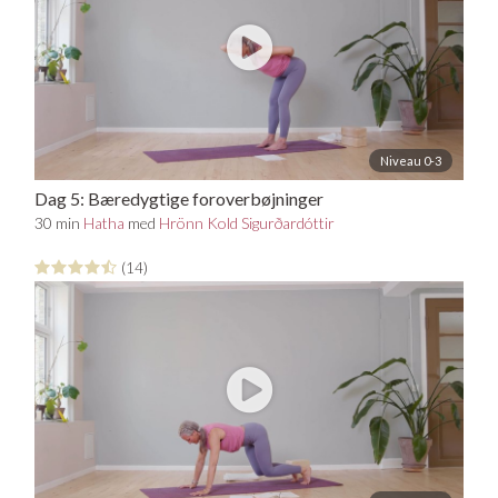
Niveau 0-3
Dag 5: Bæredygtige foroverbøjninger
30 min
Hatha
med
Hrönn Kold Sigurðardóttir
(14)