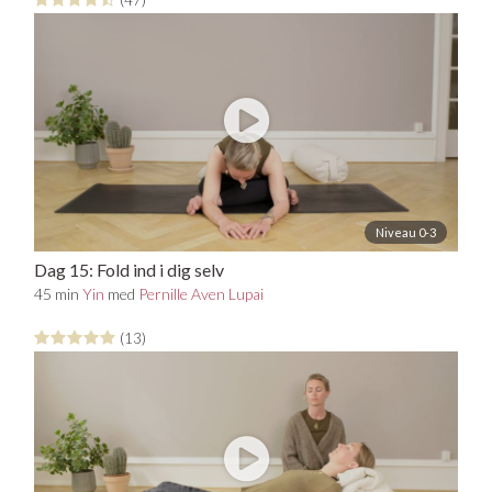
(47)
Niveau 0-3
Dag 15: Fold ind i dig selv
45 min
Yin
med
Pernille Aven Lupai
(13)