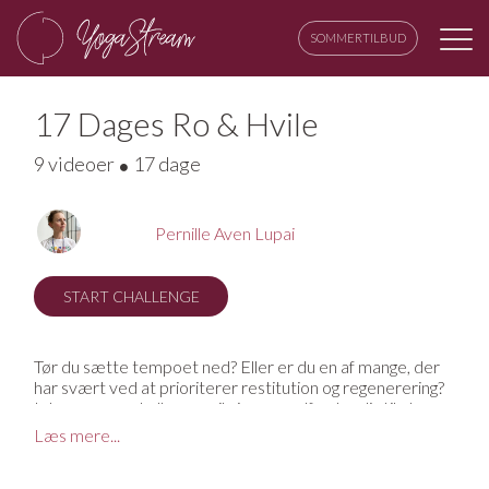
SOMMERTILBUD
17 Dages Ro & Hvile
9 videoer
17 dage
Pernille Aven Lupai
START CHALLENGE
Tør du sætte tempoet ned? Eller er du en af mange, der
har svært ved at prioriterer restitution og regenerering?
I denne yoga challenge, vil vi gerne udfordre dig til at
bruge de næste 17 dage på at sætte tempoet ned, finde
Læs mere...
ro, og undgå udbrændthed. Når vi udfordrer os selv, er
det ofte forbundet med noget fysisk hårdt og krævende.