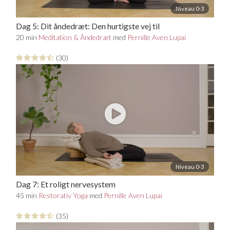
Niveau 0-3
Dag 5: Dit åndedræt: Den hurtigste vej til
afslapning
20 min
Meditation & Åndedræt
med
Pernille Aven Lupai
(30)
Niveau 0-3
Dag 7: Et roligt nervesystem
45 min
Restorativ Yoga
med
Pernille Aven Lupai
(35)