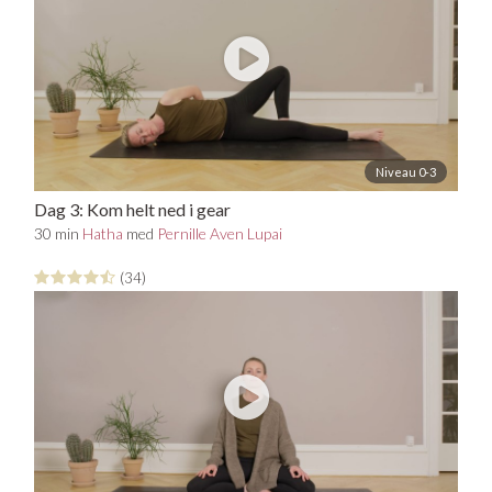
Niveau 0-3
Dag 3: Kom helt ned i gear
30 min
Hatha
med
Pernille Aven Lupai
(34)