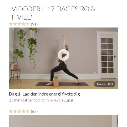
VIDEOER I '17 DAGES RO &
HVILE'
(91)
Niveau 0-3
Dag 1: Lad den indre energi flytte dig
20 min
Hatha
med
Pernille Aven Lupai
(69)