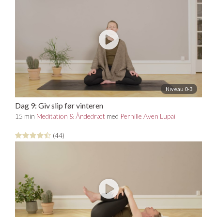
Niveau 0-3
Dag 9: Giv slip før vinteren
15 min
Meditation & Åndedræt
med
Pernille Aven Lupai
(44)