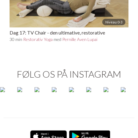
Niveau 0-3
Dag 17: TV Chair - den ultimative, restorative
stilling
30 min
Restorativ Yoga
med
Pernille Aven Lupai
FØLG OS PÅ INSTAGRAM