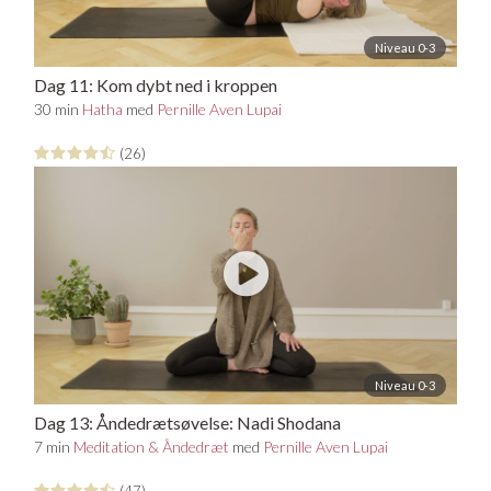
Niveau 0-3
Dag 11: Kom dybt ned i kroppen
30 min
Hatha
med
Pernille Aven Lupai
(26)
Niveau 0-3
Dag 13: Åndedrætsøvelse: Nadi Shodana
7 min
Meditation & Åndedræt
med
Pernille Aven Lupai