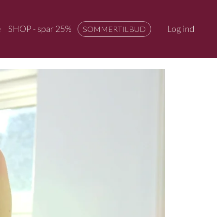
e
SHOP - spar 25%
Log ind
SOMMERTILBUD