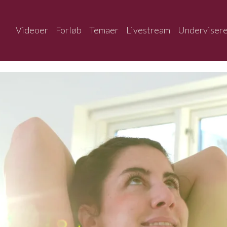
Videoer
Forløb
Temaer
Livestream
Underviser