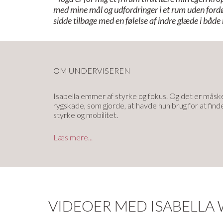
med mine mål og udfordringer i et rum uden ford
sidde tilbage med en følelse af indre glæde i både 
OM UNDERVISEREN
Isabella emmer af styrke og fokus. Og det er måske 
rygskade, som gjorde, at havde hun brug for at find
styrke og mobilitet.
Isabella er en power-kvinde og elsker de kraftfulde
Læs mere...
med vægt på anatomisk cueing, som hun krydrer med
maler Isabella de mest fantastiske, drømmende bill
Isabella ser altid sig selv som elev først, men har
200 timers Vinyasa YTT, 200 timers Stråla YTT og 60
Læs mere om Isabella og kontakt hende her:
www.
VIDEOER MED ISABELLA