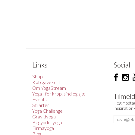
Links
Social
Shop
Køb gavekort
Om YogaStream
Yoga - for krop, sind og sjæl
Tilmel
Events
– og modtag
Stilarter
inspiration
Yoga Challenge
Gravidyoga
Begynderyoga
Firmayoga
Blog