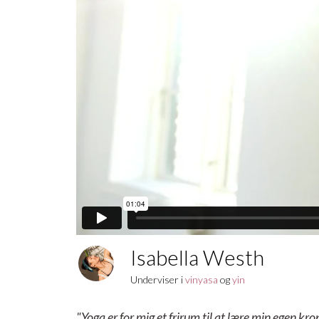
Isabella Westh
Underviser i
vinyasa
og
yin
"Yoga er for mig et frirum til at lære min egen kr