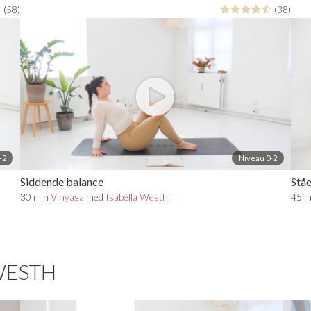
(58)
(38)
-2
Niveau 0-2
Siddende balance
Stå
30 min
Vinyasa
med
Isabella Westh
45 
WESTH