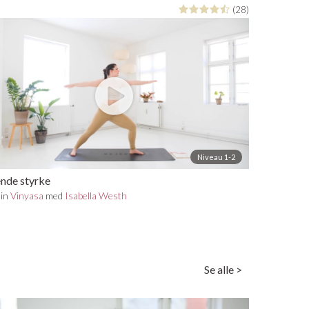
(28)
Niveau 1-2
ende styrke
min
Vinyasa
med
Isabella Westh
Se alle >