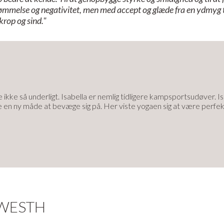
ømmelse og negativitet, men med accept og glæde fra en ydmyg ta
krop og sind."
ikke så underligt. Isabella er nemlig tidligere kampsportsudøver. I
e en ny måde at bevæge sig på. Her viste yogaen sig at være perfekt, 
 flows i ashtanga og vinyasa, som hun balancerer med rolig yin og dy
 elementer fra den indiske yogafilosofi, teorien om de fem element
eder for din nethinde med sine meditative fortællinger. Dem kan du 
 mere end 8 års undervisningserfaring og et hav af yogalæreruddannel
 timers Yin YTT. Isabella arbejder i dag som yogalærer ved siden af s
movebodymind.com
 WESTH