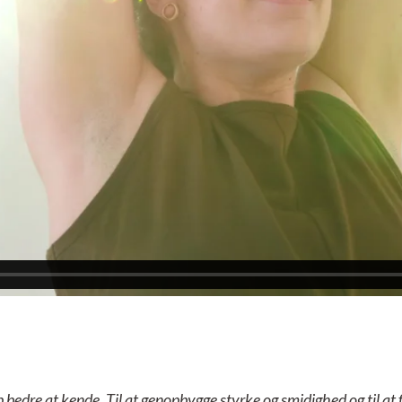
op bedre at kende. Til at genopbygge styrke og smidighed og til at