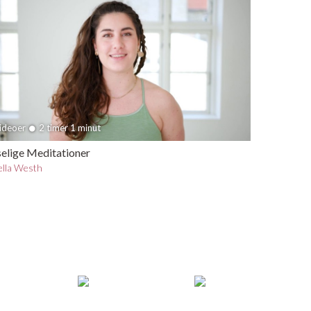
videoer
2 timer 1 minut
elige Meditationer
ella Westh