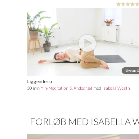
Niveau 0
Liggende ro
30 min
Yin/Meditation & Åndedræt
med
Isabella Westh
FORLØB MED ISABELLA 