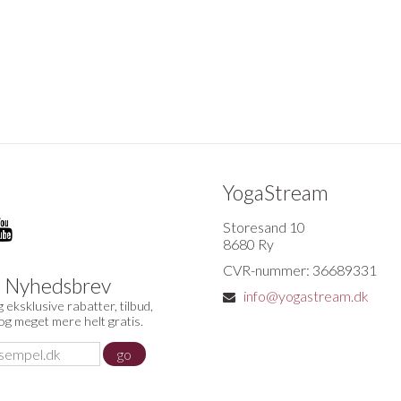
YogaStream
Storesand 10
8680 Ry
CVR-nummer: 36689331
d Nyhedsbrev
info@yogastream.dk
 eksklusive rabatter, tilbud,
 og meget mere helt gratis.