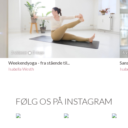
3 videoer
3 dage
6 
Weekendyoga - fra stående til...
Sans
Isabella Westh
Isab
FØLG OS PÅ INSTAGRAM