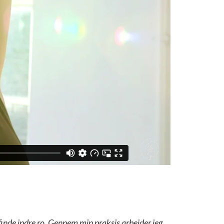
 finde indre ro. Gennem min praksis arbejder jeg