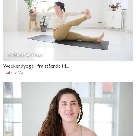
3 videoer
3 dage
Weekendyoga - fra stående til...
Isabella Westh