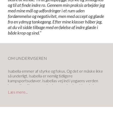
og til at finde indre ro. Gennem min praksis arbejder jeg
med mine mål og udfordringer i et rum uden
fordømmelse og negativitet, men med accept og glæde
fra en ydmyg tankegang. Efter mine klasser håber jeg,
at du vil sidde tilbage med en følelse af indre glæde i
både krop og sind."
OM UNDERVISEREN
Isabella emmer af styrke og fokus. Og det er måske ikke
så underligt. Isabella er nemlig tidligere
kampsportsudøver. Isabellas vej ind i yogaens verden
begyndte efter en rygskade, som gjorde, at havde hun
brug for at finde en ny måde at bevæge sig på. Her viste
Læs mere...
yogaen sig at være perfekt, og det blev Isabellas vej
tilbage til genfundet styrke og mobilitet.
Isabella er en power-kvinde og elsker de kraftfulde