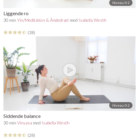
Niveau 0-2
Liggende ro
30 min
Yin/Meditation & Åndedræt
med
Isabella Westh
(38)
Niveau 0-2
Siddende balance
30 min
Vinyasa
med
Isabella Westh
(28)