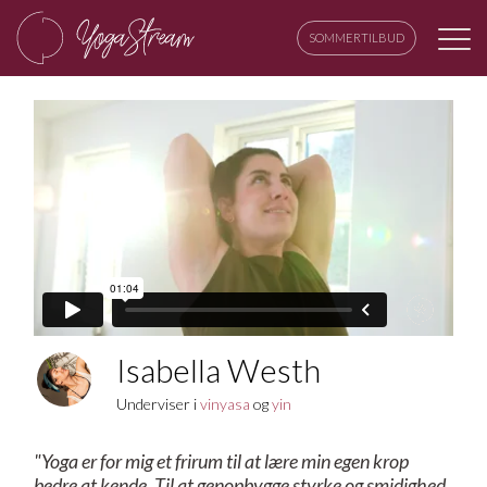
SOMMERTILBUD
Isabella Westh
Underviser i
vinyasa
og
yin
"Yoga er for mig et frirum til at lære min egen krop
bedre at kende. Til at genopbygge styrke og smidighed