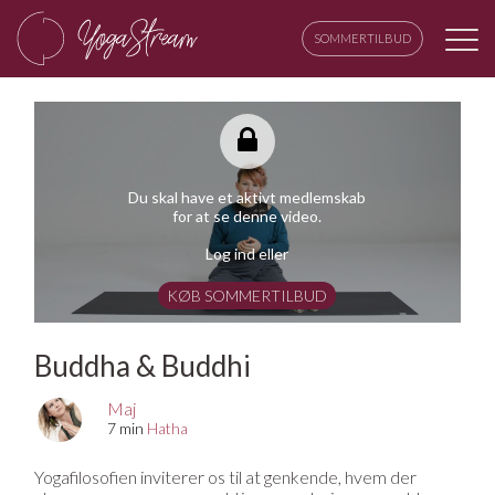
SOMMERTILBUD
Du skal have et aktivt medlemskab
for at se denne video.
Log ind eller
KØB SOMMERTILBUD
Buddha & Buddhi
Maj
7 min
Hatha
Yogafilosofien inviterer os til at genkende, hvem der