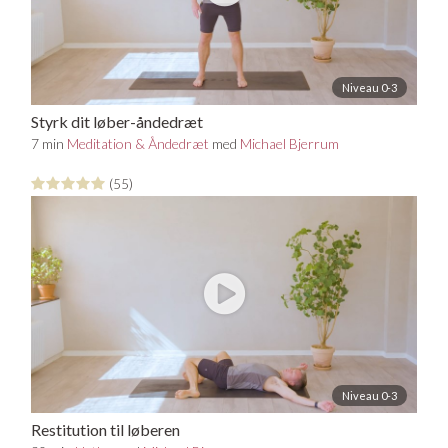
Niveau 0-3
Styrk dit løber-åndedræt
7 min
Meditation & Åndedræt
med
Michael Bjerrum
(55)
Niveau 0-3
Restitution til løberen