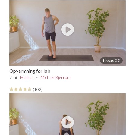
Sådan foregår det:
Forløbet består af 6 yogavideoer, som aller er specielt
designet til løbere. Du vil opleve en lethed i kroppen, når
du løber, efter du er begyndt at lave videoerne i forløbet.
Niveau 0-3
Opvarmning før løb
7 min
Hatha
med
Michael Bjerrum
(102)