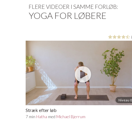
prøver at downloade introsekvenser uden held. h
FLERE VIDEOER I SAMME FORLØB:
YOGA FOR LØBERE
01/01/2026 KL. 15:07
YogaStream ..
Hej Lisbeth. Vil du sende os en 
videre. Tak. Mvh Gro
05/01/2026 KL. 11:48
Lone A.
Niveau 0
❤️👍
Stræk efter løb
22/05/2024 KL. 19:14
7 min
Hatha
med
Michael Bjerrum