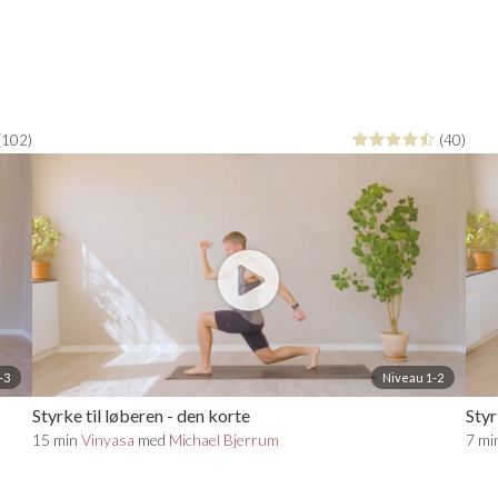
va gør jeg galt
(102)
(40)
mail på info@yogastream.dk? Så kan vi hjælpe dig
-3
Niveau 1-2
Styrke til løberen - den korte
Styr
15 min
Vinyasa
med
Michael Bjerrum
7 mi