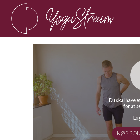
Du skal have 
for at s
Log
KØB SO