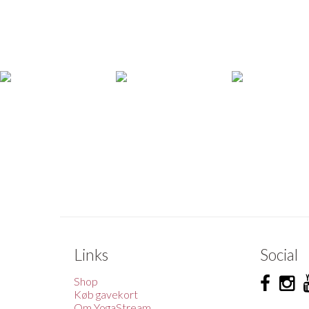
Links
Social
Shop
Køb gavekort
Om YogaStream