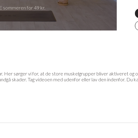
 sommeren for 49 kr.
 Her sørger vi for, at de store muskelgrupper bliver aktiveret og o
ndgå skader. Tag videoen med udenfor eller lav den indenfor. Du k
eller andet udstyr til din praksis? På YogaStream Shop finder du d
ere her