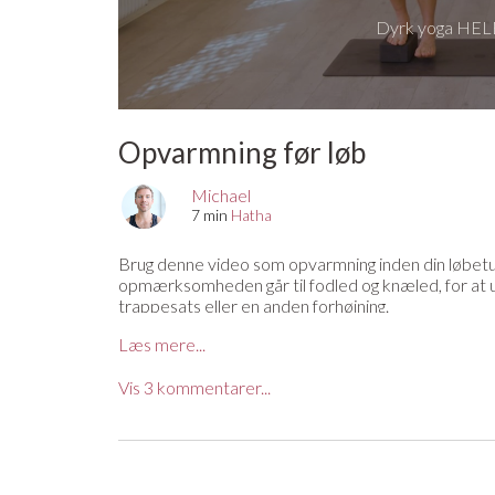
Dyrk yoga HELE
Opvarmning før løb
Michael
7 min
Hatha
Brug denne video som opvarmning inden din løbetur.
opmærksomheden går til fodled og knæled, for at u
trappesats eller en anden forhøjning.
Mangler du en yogamåtte, en yogabolster, en blok 
Læs mere...
af YogaStream får du 25% rabat på det hele. Se m
Vis
3
kommentarer...
Lisbeth P.