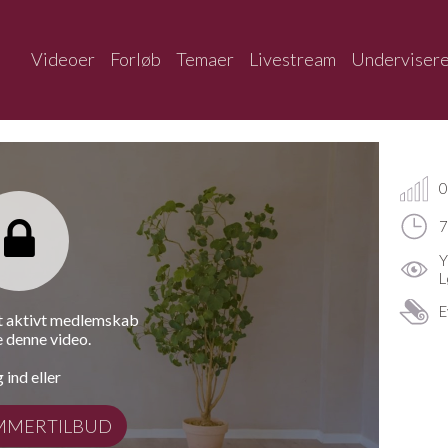
Videoer
Forløb
Temaer
Livestream
Underviser
0
7
Y
L
E
et aktivt medlemskab
e denne video.
 ind eller
MMERTILBUD