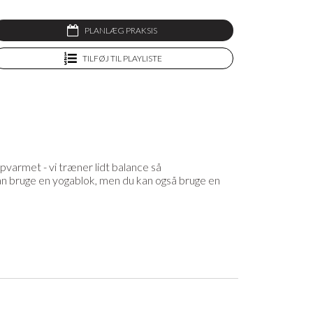
PLANLÆG PRAKSIS
TILFØJ TIL PLAYLISTE
pvarmet - vi træner lidt balance så
an bruge en yogablok, men du kan også bruge en
et lækreste yogatøj og yogaudstyr, og som medlem