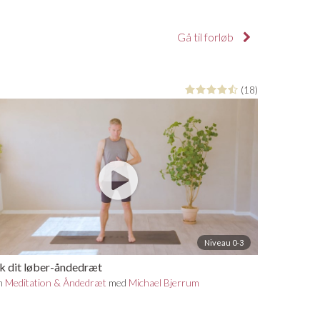
Gå til forløb
(18)
Niveau 0-3
k dit løber-åndedræt
n
Meditation & Åndedræt
med
Michael Bjerrum