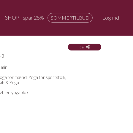
e
SHOP - spar 25%
Log ind
SOMMERTILBUD
del
-3
 min
oga for mænd, Yoga for sportsfolk,
øb & Yoga
vt. en yogablok