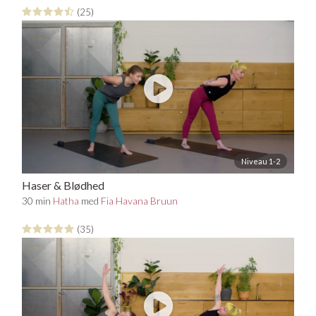
(25)
Niveau 1-2
Haser & Blødhed
30 min
Hatha
med
Fia Havana Bruun
(35)