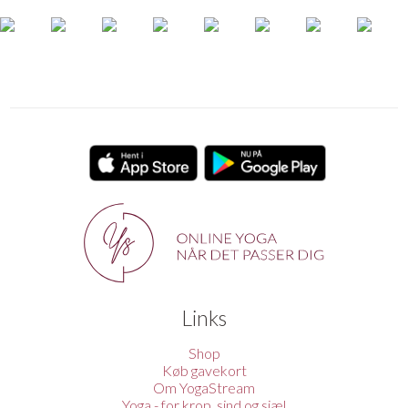
Links
Shop
Køb gavekort
Om YogaStream
Yoga - for krop, sind og sjæl