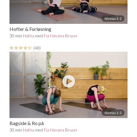
Niveau 1-2
Hofter & Forløsning
30 min
Hatha
med
Fia Havana Bruun
(48)
Niveau 1-2
Bagside & Ro på
30 min
Hatha
med
Fia Havana Bruun