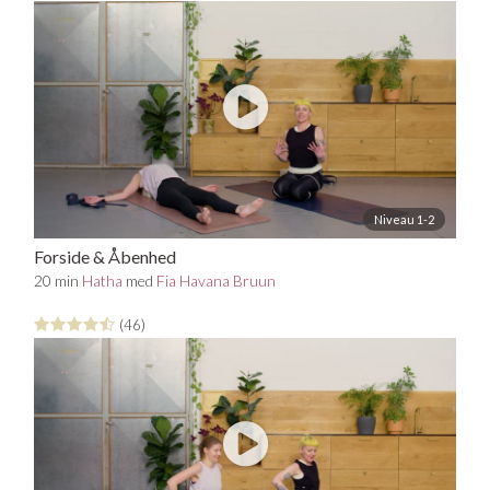
den video, der taler mest til dig, og prøv dem alle fx hver
anden dag over et par uger. Derudover er der en lidt
længere yogasekvens på 45 minutter, som integrerer de
områder, vi har arbejdet med i de kortere videoer. Lav
denne sekvens som den sidste efter de fokuserede,
korte praksisser.
Niveau 1-2
Forside & Åbenhed
20 min
Hatha
med
Fia Havana Bruun
(46)