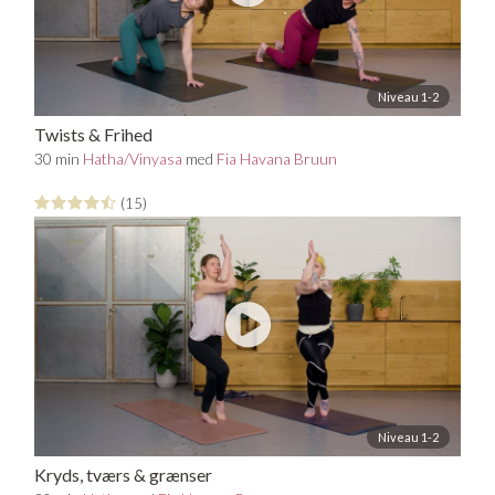
Niveau 1-2
Twists & Frihed
30 min
Hatha/Vinyasa
med
Fia Havana Bruun
(15)
Niveau 1-2
Kryds, tværs & grænser