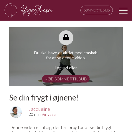
SOMMERTILBUD
Du skal have et aktivt medlemskab
for at se denne video.
Log ind eller
KØB SOMMERTILBUD
Se din frygt i øjnene!
Jacqueline
20 min
Vinyasa
Denne video er til dig, der har brug for at se din frygt i