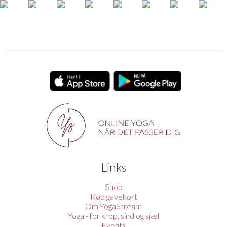
Links
Shop
Køb gavekort
Om YogaStream
Yoga - for krop, sind og sjæl
Events