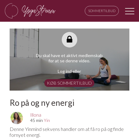
SOMMERTILBUD
Du skal have et aktivt medlemskab
for at se denne video.
Log ind eller
KØB SOMMERTILBUD
Ro på og ny energi
Illona
45 min
Yin
Denne Yinmind sekvens handler om at få ro på og finde
fornyet energi.