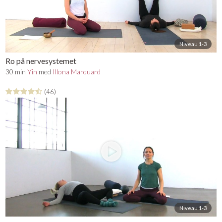
Niveau 1-3
Ro på nervesystemet
30 min
Yin
med
Illona Marquard
(46)
Niveau 1-3