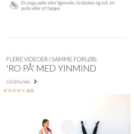
En yoga-pølle eller lignende, to blokke og evt. en
pude eller et tæppe.
FLERE VIDEOER I SAMME FORLØB:
'RO PÅ' MED YINMIND
Gå til forløb
(63)