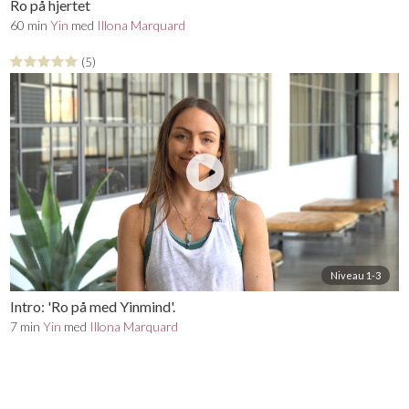
Ro på hjertet
60 min
Yin
med
Illona Marquard
(5)
Niveau 1-3
Intro: 'Ro på med Yinmind'.
7 min
Yin
med
Illona Marquard