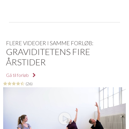
Denne video er anden del af forløbet '
Graviditetens fire
årstider
'.
Mangler du en yogamåtte, en yogabolster, en blok eller
andet udstyr til din praksis? På YogaStream Shop finder
du det lækreste yogatøj og yogaudstyr, og som medlem
af YogaStream får du 25% rabat på det hele. Se mere her
FLERE VIDEOER I SAMME FORLØB:
GRAVIDITETENS FIRE
ÅRSTIDER
Gå til forløb
(26)