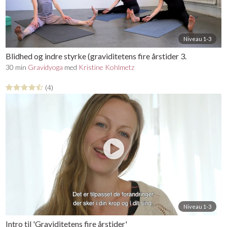
Niveau 1-3
Blidhed og indre styrke (graviditetens fire årstider 3.
tri.)
30 min
Gravidyoga
med
Kristine Kohlmetz
(4)
Niveau 1-3
Intro til 'Graviditetens fire årstider'