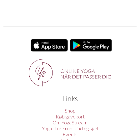
Links
Shop
Køb gavekort
Om YogaStream
Yoga - for krop, sind og sjæl
Events