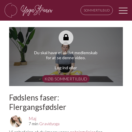
SOMMERTILBUD
Du skal have et aktivt medlemskab
for at se denne video.
Log ind eller
KØB SOMMERTILBUD
Fødslens faser:
Flergangsfødsler
Maj
7 min
Gravidyoga
Vi anbefaler, at du læser vores
retningslinjer
for