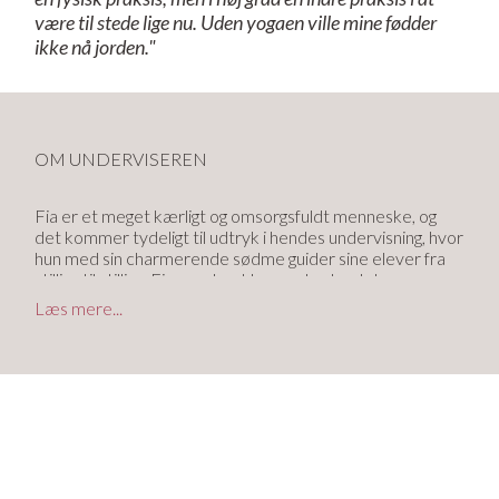
være til stede lige nu. Uden yogaen ville mine fødder
ikke nå jorden."
OM UNDERVISEREN
Fia er et meget kærligt og omsorgsfuldt menneske, og
det kommer tydeligt til udtryk i hendes undervisning, hvor
hun med sin charmerende sødme guider sine elever fra
stilling til stilling. Fia er yderst kompetent – det er man
slet ikke i tvivl om, og hun har en lang række
Læs mere...
yogalæreruddannelser bag sig, bl.a. inden for grenene
Surya (flow), Chandra (blidt), Yin yoga, Hot yoga,
gravidyoga og børneyoga. De mange forskellige
uddannelser skinner igennem i Fias undervisning og har
givet hende hendes helt egen unikke stil, som er
kendetegnet ved en legende lethed kombineret med det
blide fra Chandra, nærværet og pauserne fra Yin samt
Flowyogaens glidende overgange.