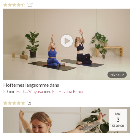
(10)
Niveau 2
Hofternes langsomme dans
20 min
Hatha/Vinyasa
med
Fia Havana Bruun
(2)