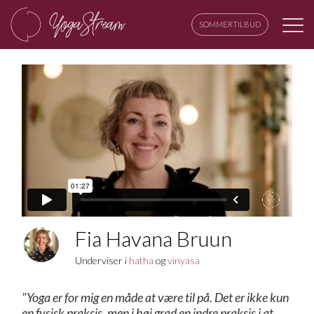
SOMMERTILBUD
Fia Havana Bruun
Underviser i
hatha
og
vinyasa
"Yoga er for mig en måde at være til på. Det er ikke kun
en fysisk praksis, men i høj grad en indre praksis i at