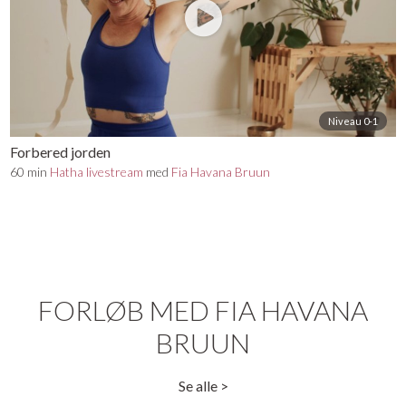
Niveau 0-1
Forbered jorden
60 min
Hatha livestream
med
Fia Havana Bruun
FORLØB MED FIA HAVANA
BRUUN
Se alle >