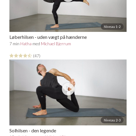
Niveau 1-2
Løberhilsen - uden vægt på hænderne
7 min
Hatha
med
Michael Bjerrum
(47)
Niveau 2-3
Solhilsen - den legende