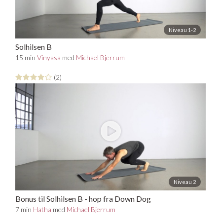
Niveau 1-2
Solhilsen B
15 min
Vinyasa
med
Michael Bjerrum
(2)
Niveau 2
Bonus til Solhilsen B - hop fra Down Dog
7 min
Hatha
med
Michael Bjerrum