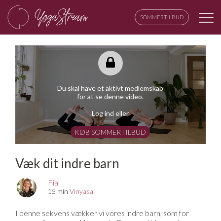
SOMMERTILBUD
Du skal have et aktivt medlemskab
for at se denne video.
Log ind eller
KØB SOMMERTILBUD
Væk dit indre barn
Fia
15 min
Vinyasa
I denne sekvens vækker vi vores indre barn, som for