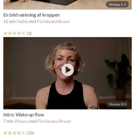
Niveau 1-3
En blid vækning af kroppen
15 min
Hatha
med
Fia Havana Bruun
(3)
Niveau 0-3
Intro: Wake up flow
7 min
Vinyasa
med
Fia Havana Bruun
(70)