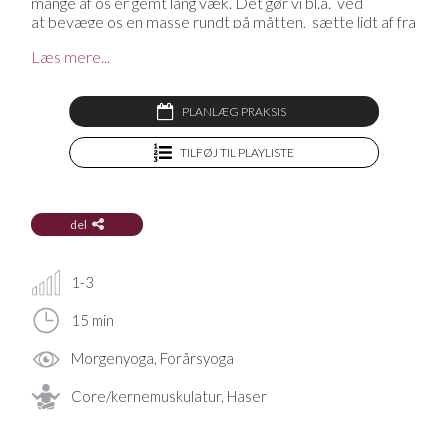
mange af os er gemt lang væk. Det gør vi bl.a. ved
at bevæge os en masse rundt på måtten, sætte lidt af fra
gulvet og lave lette hop - alle øvelser, der kan vække den
Læs mere...
legesyge del af os.
PLANLÆG PRAKSIS
Mangler du en yogamåtte, en yogabolster, en blok eller
andet udstyr til din praksis? På YogaStream Shop finder
TILFØJ TIL PLAYLISTE
du det lækreste yogatøj og yogaudstyr, og som medlem
af YogaStream får du 25% rabat på det hele. Se mere her
del
1-3
15 min
Morgenyoga, Forårsyoga
Core/kernemuskulatur, Haser