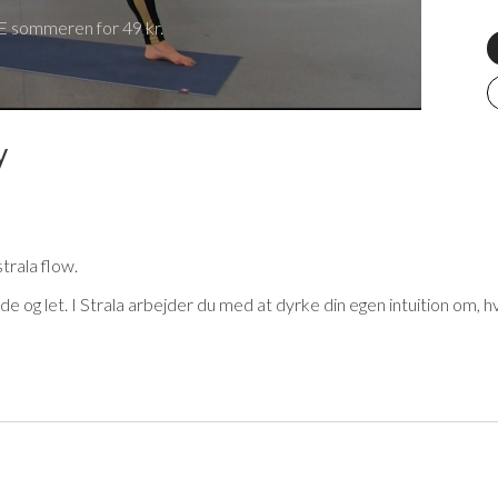
 sommeren for 49 kr.
y
strala flow.
 og let. I Strala arbejder du med at dyrke din egen intuition om, hvor 
i måde at dyrke yoga på, hvor du selv får mulighed for at vælge det,
fy liste
her
eller andet udstyr til din praksis? På YogaStream Shop finder du d
ere her