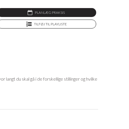
PLANLÆG PRAKSIS
TILFØJ TIL PLAYLISTE
langt du skal gå i de forskellige stillinger og hvilke
 der passer dig bedst. Fokus er mere på bevægelse
et lækreste yogatøj og yogaudstyr, og som medlem