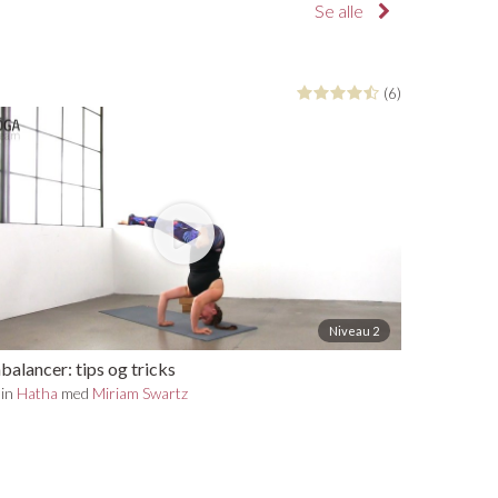
Se alle
(6)
Niveau 2
alancer: tips og tricks
min
Hatha
med
Miriam Swartz