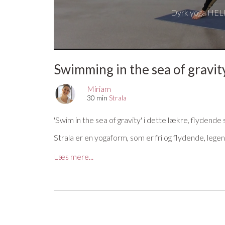
Dyrk yoga HELE
Swimming in the sea of gravit
Miriam
30 min
Strala
'Swim in the sea of gravity' i dette lækre, flydende 
Strala er en yogaform, som er fri og flydende, legende
variationer, du skal vælge. Strala er en sjov og fr
end på den enkelte stilling.
Læs mere...
Sæt din egen groovy jam på eller find Miriams Spoti
Mangler du en yogamåtte, en yogabolster, en blok 
af YogaStream får du 25% rabat på det hele. Se m