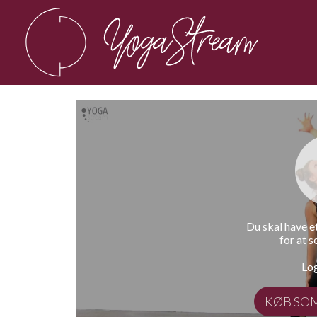
Du skal have 
for at s
Log
KØB SO