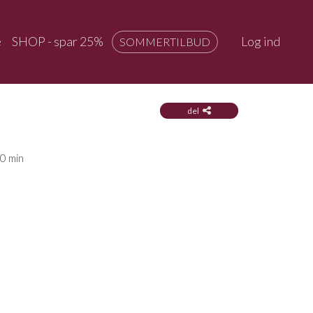
e
SHOP - spar 25%
Log ind
SOMMERTILBUD
del
0 min