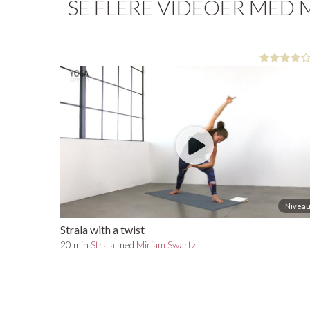
SE FLERE VIDEOER MED 
Niveau
Strala with a twist
20 min
Strala
med
Miriam Swartz