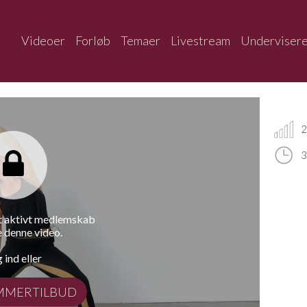
Videoer
Forløb
Temaer
Livestream
Underviser
2
3
et aktivt medlemskab
e denne video.
 ind eller
MMERTILBUD