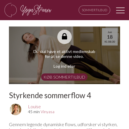
SOMMERTILBUD
Du skal have et aktivt medlemskab
for at se denne video.
Log ind eller
KØB SOMMERTILBUD
Styrkende sommerflow 4
Louise
45 min
Vinyasa
Gennem legende dynamiske flows, udforsker vi styrken,