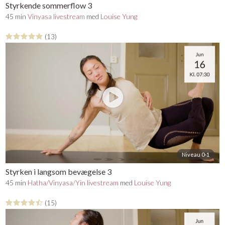
Styrkende sommerflow 3
45 min
Vinyasa livestream
med
Louise Yung
(13)
Niveau 0-1
Styrken i langsom bevægelse 3
45 min
Hatha/Vinyasa/Yin livestream
med
Louise Yung
(15)