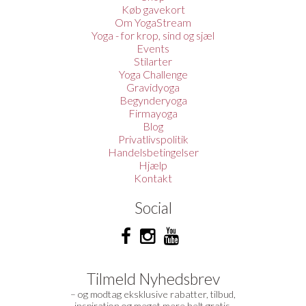
Køb gavekort
Om YogaStream
Yoga - for krop, sind og sjæl
Events
Stilarter
Yoga Challenge
Gravidyoga
Begynderyoga
Firmayoga
Blog
Privatlivspolitik
Handelsbetingelser
Hjælp
Kontakt
Social
Tilmeld Nyhedsbrev
– og modtag eksklusive rabatter, tilbud,
inspiration og meget mere helt gratis.