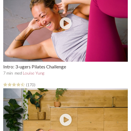
Intro: 3-ugers Pilates Challenge
7 min
med
Louise Yung
(170)