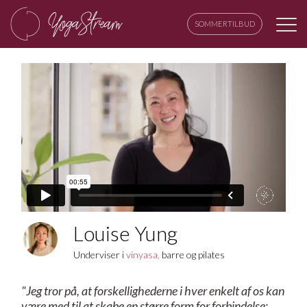
SOMMERTILBUD
Louise Yung
Underviser i
vinyasa,
barre og pilates
"Jeg tror på, at forskellighederne i hver enkelt af os kan
være med til at skabe en større form for forbindelse;