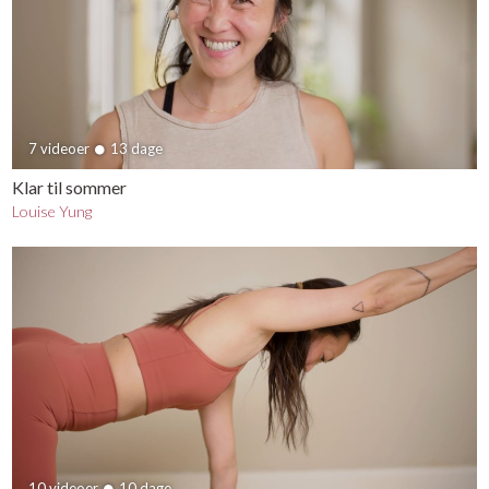
7 videoer
13 dage
Klar til sommer
Louise Yung
10 videoer
10 dage