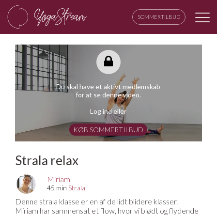
SOMMERTILBUD
Du skal have et aktivt medlemskab
for at se denne video.
Log ind eller
KØB SOMMERTILBUD
Strala relax
Miriam
45 min
Strala
Denne strala klasse er en af de lidt blidere klasser.
Miriam har sammensat et flow, hvor vi blødt og flydende