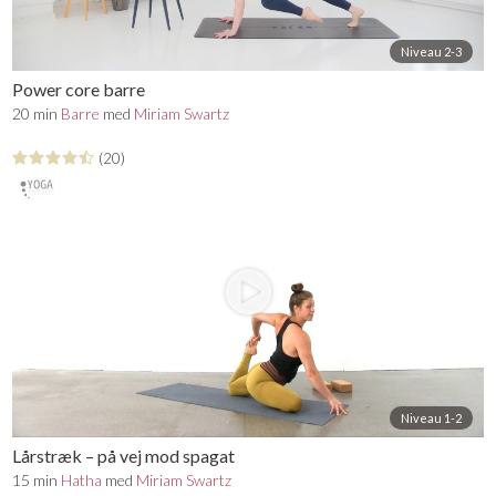
Niveau 2-3
Power core barre
20 min
Barre
med
Miriam Swartz
(20)
Niveau 1-2
Lårstræk – på vej mod spagat
15 min
Hatha
med
Miriam Swartz