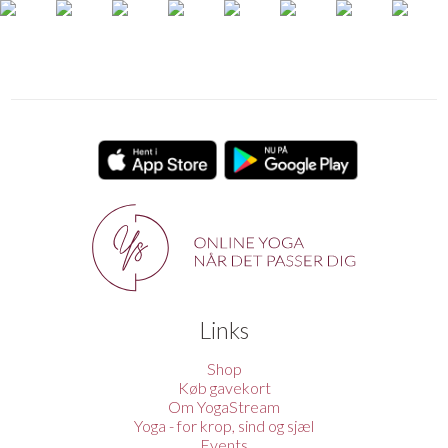
Links
Shop
Køb gavekort
Om YogaStream
Yoga - for krop, sind og sjæl
Events