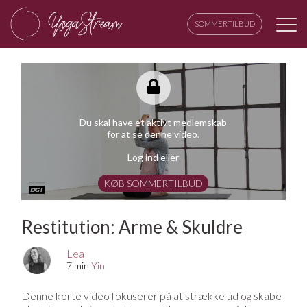
SOMMERTILBUD
Du skal have et aktivt medlemskab
for at se denne video.
Log ind eller
KØB SOMMERTILBUD
Restitution: Arme & Skuldre
Lea
7 min
Yin
Denne korte video fokuserer på at strække ud og skabe