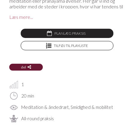
meditation eller pranayama øvelser. Her går vi ind og
arbejder med de steder i kroppen, hvor vi har tendens til
at spænde op og blive stram i musklerne.
Læs mere...
Denne video er en del af forløbet '
Pranayama- mærk dit
åndedræt
'. Pranayama er den bevidste kontrol eller
fastholdelse af åndedrættet. Vejrtrækningen er normalt
PLANLÆG PRAKSIS
en ubevidst handling. Gennem pranayama lærer man at
styre åndedrættet på en måde, der bringer harmoni i
TILFØJ TIL PLAYLISTE
krop, sind og sjæl. Der er mange former for pranayama
øvelser, og de praktiseres typisk i kombination med
meditation og yoga.
del
Mangler du en yogamåtte, en yogabolster, en blok eller
andet udstyr til din praksis? På YogaStream Shop finder
du det lækreste yogatøj og yogaudstyr, og som medlem
1
af YogaStream får du 25% rabat på det hele. Se mere her
20 min
Meditation & åndedræt, Smidighed & mobilitet
All-round praksis