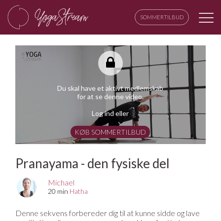
SOMMERTILBUD
Du skal have et aktivt medlemskab
for at se denne video.
Log ind eller
KØB SOMMERTILBUD
Pranayama - den fysiske del
Michael
20 min
Hatha
Denne sekvens forbereder dig til at kunne sidde og lave