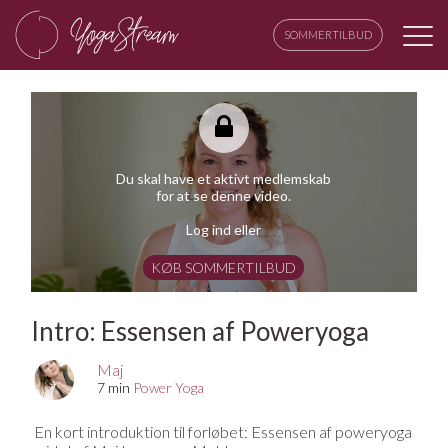
SOMMERTILBUD
Du skal have et aktivt medlemskab
for at se denne video.
Log ind eller
KØB SOMMERTILBUD
Intro: Essensen af Poweryoga
Maj
7 min
Power Yoga
En kort introduktion til forløbet: Essensen af poweryoga