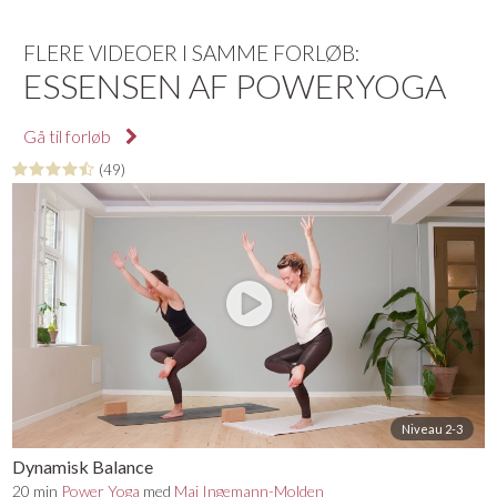
FLERE VIDEOER I SAMME FORLØB:
ESSENSEN AF POWERYOGA
Gå til forløb
(49)
Niveau 2-3
Dynamisk Balance
20 min
Power Yoga
med
Maj Ingemann-Molden