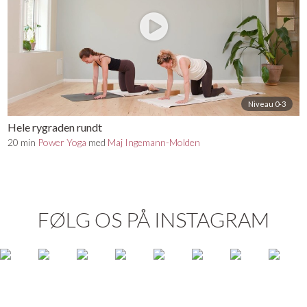
Niveau 0-3
Hele rygraden rundt
20 min
Power Yoga
med
Maj Ingemann-Molden
FØLG OS PÅ INSTAGRAM