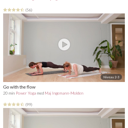
(56)
Niveau 2-3
Go with the flow
20 min
Power Yoga
med
Maj Ingemann-Molden
(99)