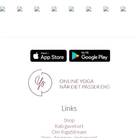
Links
Shop
Køb gavekort
Om YogaStream
Yoga - for krop, sind og sjæl