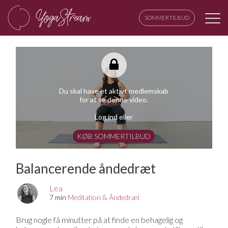
SOMMERTILBUD
Du skal have et aktivt medlemskab
for at se denne video.
Log ind eller
KØB SOMMERTILBUD
Balancerende åndedræt
Lea
7 min
Meditation & Åndedræt
Brug nogle få minutter på at finde en behagelig og