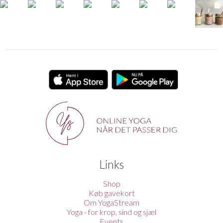
Links
Shop
Køb gavekort
Om YogaStream
Yoga - for krop, sind og sjæl
Events