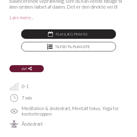
balancerende vejtrækning, som du kan vende tilbage til
igen og igen i løbet af dagen. Det er den direkte vej til
mere fokus og mindre stress.
Læs mere...
Denne video er en del af forløbet
Yoga ved skrivebordet
.
Mangler du en yogamåtte, en yogabolster, en blok eller
PLANLÆG PRAKSIS
andet udstyr til din praksis? På YogaStream Shop finder
du det lækreste yogatøj og yogaudstyr, og som medlem
TILFØJ TIL PLAYLISTE
af YogaStream får du 25% rabat på det hele. Se mere her
del
0-1
7 min
Meditation & åndedræt, Mentalt fokus, Yoga for
kontorkroppen
Åndedræt