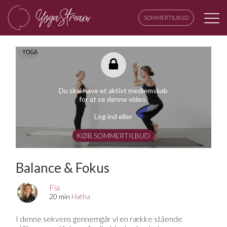
SOMMERTILBUD
Du skal have et aktivt medlemskab
for at se denne video.
Log ind eller
KØB SOMMERTILBUD
Balance & Fokus
Fia
20 min
Hatha
I denne sekvens gennemgår vi en række stående