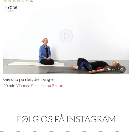
(40)
Niveau 1-2
Giv slip på det, der tynger
20 min
Yin
med
Fia Havana Bruun
FØLG OS PÅ INSTAGRAM