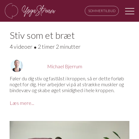
SOMMERTILBUD
Stiv som et bræt
4 videoer
2 timer 2 minutter
Michael Bjerrum
Føler du dig stiv og fastlåst i kroppen, så er dette forløb
noget for dig. Her arbejder vi på at strække muskler og
bindevæv og skabe øget smidighed i hele kroppen.
Stivhed i kroppen kan skyldes mange forskellige årsager.
Læs mere...
Det kan være, at du dyrker anden sport, som gør, at
musklerne trækker sig sammen og bliver stive. Det kan
også være, at du har meget stillesiddende arbejde og
derfor oplever at være stiv eller fastlåst i kroppen.
Endelig har alderen også noget at sige. For ja, du bliver