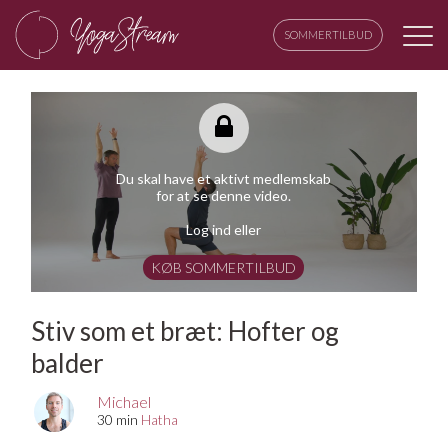
SOMMERTILBUD
Du skal have et aktivt medlemskab
for at se denne video.
Log ind eller
KØB SOMMERTILBUD
Stiv som et bræt: Hofter og
balder
Michael
30 min
Hatha