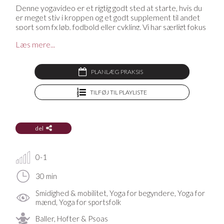
Denne yogavideo er et rigtig godt sted at starte, hvis du
er meget stiv i kroppen og et godt supplement til andet
sport som fx løb, fodbold eller cykling. Vi har særligt fokus
på at smidigøre hofter og baldemuskulturen, som kan
Læs mere...
blive stiv og stram, hvis man f.eks. har meget stillesidende
arbejde eller glemmer at strække ud i dette område
efter træning.
PLANLÆG PRAKSIS
Mangler du en yogamåtte, en yogabolster, en blok eller
andet udstyr til din praksis? På YogaStream Shop finder
TILFØJ TIL PLAYLISTE
du det lækreste yogatøj og yogaudstyr, og som medlem
af YogaStream får du 25% rabat på det hele. Se mere her
del
0-1
30 min
Smidighed & mobilitet, Yoga for begyndere, Yoga for
mænd, Yoga for sportsfolk
Baller, Hofter & Psoas