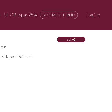
e
SHOP - spar 25%
Log ind
SOMMERTILBUD
del
 min
eknik, teori & filosofi