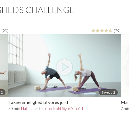
GHEDS CHALLENGE
(20)
(29)
 2
Niveau 2
Taknemmelighed til vores jord
Man
30 min
Hatha
med
Hrönn Kold Sigurðardóttir
7 mi