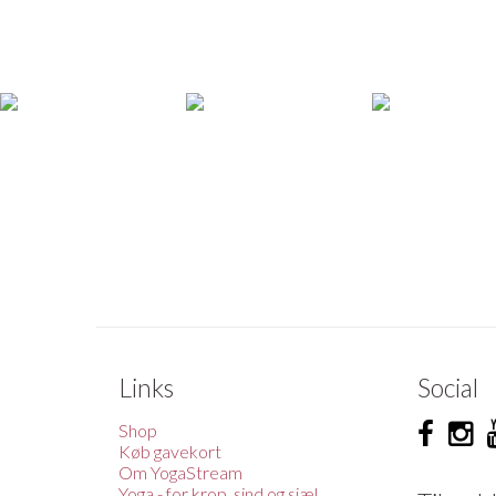
Links
Social
Shop
Køb gavekort
Om YogaStream
Yoga - for krop, sind og sjæl