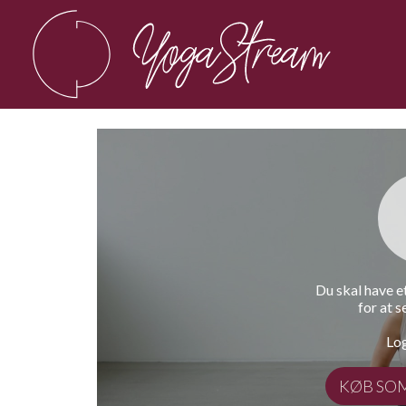
Du skal have 
for at s
Log
KØB SO