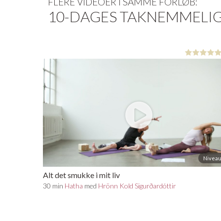
FLERE VIDEOER I SAMME FORLØB:
10-DAGES TAKNEMMELI
Niveau
Alt det smukke i mit liv
30 min
Hatha
med
Hrönn Kold Sigurðardóttir