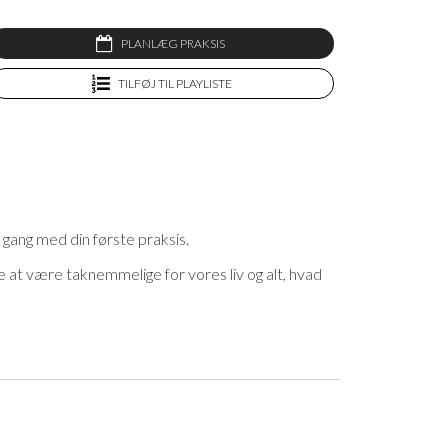
PLANLÆG PRAKSIS
TILFØJ TIL PLAYLISTE
 gang med din første praksis.
lge at være taknemmelige for vores liv og alt, hvad
desfyldt og skønt, føler vi taknemmelighed. Og jo
er de muligheder, du får i livet for at vokse, når
et lækreste yogatøj og yogaudstyr, og som medlem