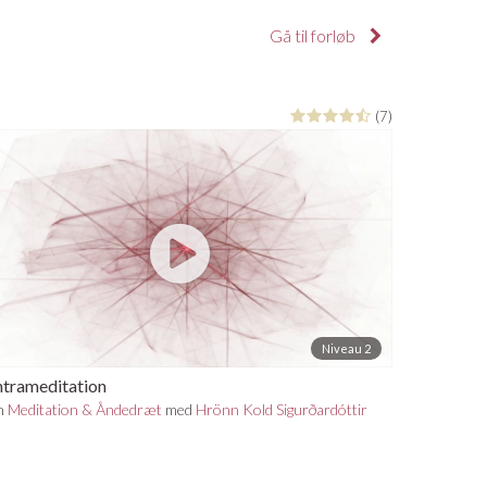
Gå til forløb
(7)
Niveau 2
trameditation
n
Meditation & Åndedræt
med
Hrönn Kold Sigurðardóttir