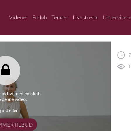
Videoer
Forløb
Temaer
Livestream
Underviser
7
T
et aktivt medlemskab
e denne video.
 ind eller
MMERTILBUD