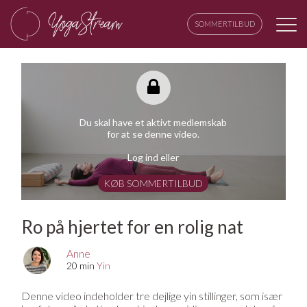
SOMMERTILBUD
Du skal have et aktivt medlemskab
for at se denne video.
Log ind eller
KØB SOMMERTILBUD
Ro på hjertet for en rolig nat
Anne
20 min
Yin
Denne video indeholder tre dejlige yin stillinger, som især