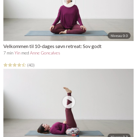
Niveau 0-3
Velkommen til 10-dages søvn retreat: Sov godt
7 min
Yin
med
Anne Goncalves
(40)
Niveau 0-3