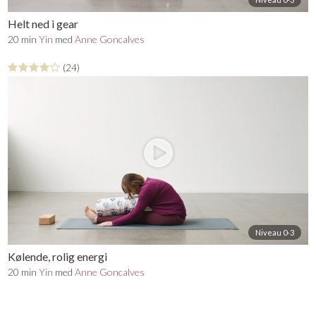
Helt ned i gear
20 min
Yin
med
Anne Goncalves
(24)
Niveau 0-3
Kølende, rolig energi
20 min
Yin
med
Anne Goncalves