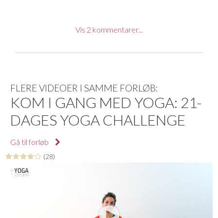
Vis
2
kommentarer...
Anne T.
Fortsat en rolig og overskuelig yogasession som jeg
FLERE VIDEOER I SAMME FORLØB:
kan vende tilbage til igen.
KOM I GANG MED YOGA: 21-
10/10/2023 KL. 15:37
DAGES YOGA CHALLENGE
Gå til forløb
Anne T.
(28)
Rolig yoga med stræk for ryg og hofter.
19/12/2021 KL. 11:55