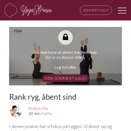
SOMMERTILBUD
Du skal have et aktivt medlemskab
for at se denne video.
Log ind eller
KØB SOMMERTILBUD
Rank ryg, åbent sind
Natascha
20 min
Hatha
I denne praksis har vi fokus på ryggen. Vi åbner op og