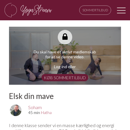
SOMMERTILBUD
Du skal have et aktivt medlemskab
for at se denne video.
Log ind eller
KØB SOMMERTILBUD
Elsk din mave
Soham
45 min
Hatha
I denne klasse sender vi en masse kærlighed og energi