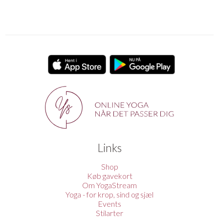
Links
Shop
Køb gavekort
Om YogaStream
Yoga - for krop, sind og sjæl
Events
Stilarter