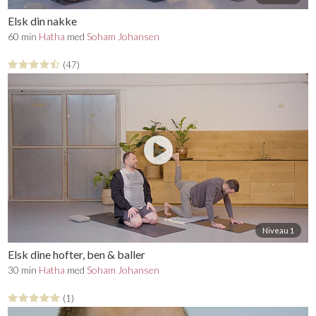
Elsk din nakke
60 min
Hatha
med
Soham Johansen
(47)
Niveau 1
Elsk dine hofter, ben & baller
30 min
Hatha
med
Soham Johansen
(1)