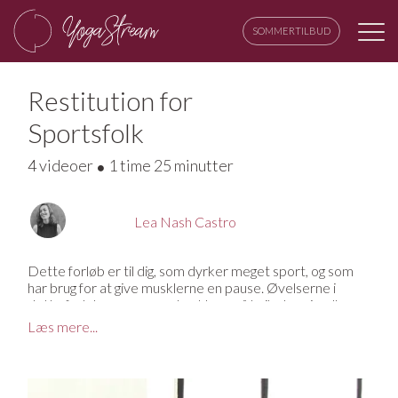
SOMMERTILBUD
Restitution for
Sportsfolk
4 videoer
1 time 25 minutter
Lea Nash Castro
Dette forløb er til dig, som dyrker meget sport, og som
har brug for at give musklerne en pause. Øvelserne i
dette forløb er super gode at lave på hviledage imellem
nogle hårde træningssessioner, da de virkelig tillader
Læs mere...
musklerne at give slip og restituere.
Her strækker vi kroppen igennem og smidiggør spændte
muskler med blide yin stillinger. Alt, hvad du skal gøre, er