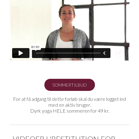
at synke ned i stillingerne og overgive dig til strækket.
Det giver ikke bare ro og afspændthed i kroppen, men
også i hovedet.
Hvem kan være med?
Dette forløb er for alle, der trænger til at løsne op og
styrke sin smidighed og mobilitet. Alle kan være med, nye
som øvede, stive som smidige.
Sådan bruger du forløbet
Forløbet her består af fire forskellige sekvenser med
hvert sit fokus:
Arme og skuldre
Forside og ryg
SOMMERTILBUD
Forside og bagside af benene
Inderside og yderside af benene
For at få adgang til dette forløb skal du være logget ind
Vælg det fokus, som du har brug for eller arbejde med to
med en aktiv bruger.
eller flere af videoerne, og få en grundig afspænding af
Dyrk yoga HELE sommeren for 49 kr.
hele kroppen.
VIDEOER I 'RESTITUTION FOR