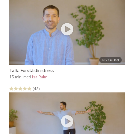
forskellige dimensioner af væren. Den sidste er en
kombination af de to, som kan være en svær størrelse.
Start med at lave den praksis, der passer på dig.
Derudover byder forløbet også på en meditation og en
åndedrætsøvelse, som anbefales til alle, uanset
stressmønster.
Niveau 0-3
Talk: Forstå din stress
15 min
med
Isa Raim
(43)