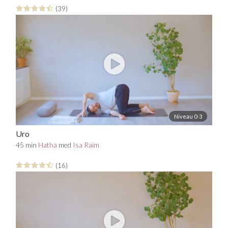
(39)
Niveau 0-3
Uro
45 min
Hatha
med
Isa Raim
(16)