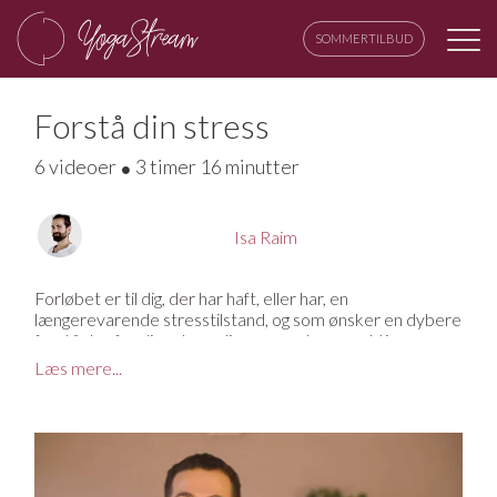
SOMMERTILBUD
Forstå din stress
6 videoer
3 timer 16 minutter
Isa Raim
Forløbet er til dig, der har haft, eller har, en
længerevarende stresstilstand, og som ønsker en dybere
forståelse for dig selv og dine egne stressreaktioner.
Læs mere...
I stedet for at fokusere på at fikse problemet, så
fokuserer forløbet her på at give dig en større selvindsigt
og accept af de reaktioner, du har, samt møde os selv på
en mere medfølende måde. Med en større bevidsthed
og accept, kan vi blive bedre til at lytte til egne behov, så
vi i sidste ende kan lære at selvregulere og hele vores