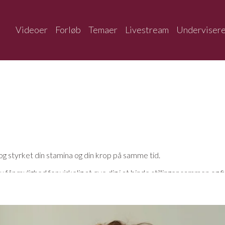
Videoer
Forløb
Temaer
Livestream
Underviser
p og styrket din stamina og din krop på samme tid.
år mulighed for virkelig at øve dig i at binde stillinger sammen og 
er også plads til lidt leg. Mange af os voksne har efterhånden helt gl
e af os ikke har gjort siden vi var børn.