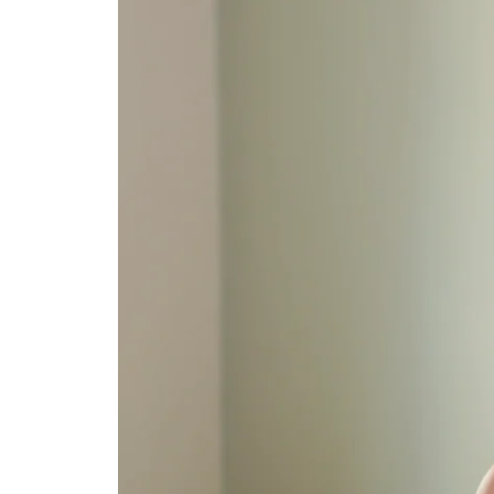
Hvem kan være med?
Første video kan alle være med. Hvad enten du er rel
men er du endnu ikke på det niveau, så bare tag det i
Sådan gør du
Dette forløb består af 3 yogasekvenser. Du kan vælg