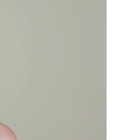
o videoer henvender sig primært til niveau 2-3 -
 hvis det bliver lidt for udfordrende.
 til dig og dit behov.