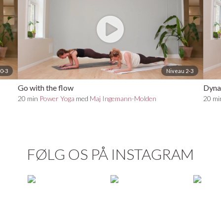
0-3
Niveau 2-3
Go with the flow
Dyna
20 min
Power Yoga
med
Maj Ingemann-Molden
20 m
FØLG OS PÅ INSTAGRAM