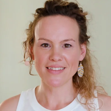
ativt ny til yoga eller har adskillige yogatimer bag dig. De andre t
 det tempo, der føles rigtigt for dig og modificer eller tag en pause,
e at lave dem én efter én eller udvælge lige de sekvenser, der taler