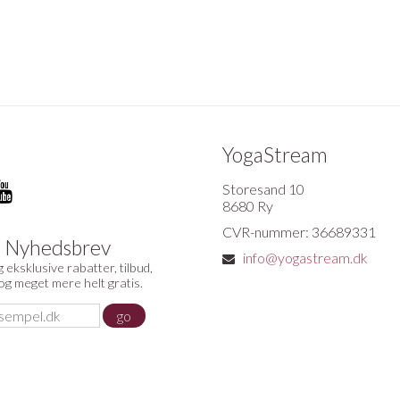
YogaStream
Storesand 10
8680 Ry
CVR-nummer: 36689331
d Nyhedsbrev
info@yogastream.dk
 eksklusive rabatter, tilbud,
 og meget mere helt gratis.