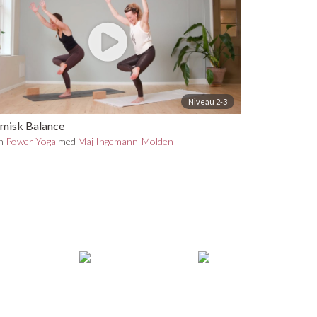
Niveau 2-3
misk Balance
in
Power Yoga
med
Maj Ingemann-Molden