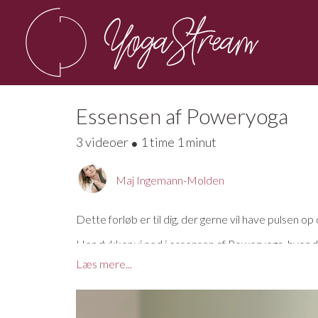
Essensen af Poweryoga
3 videoer
1 time 1 minut
Maj Ingemann-Molden
Dette forløb er til dig, der gerne vil have pulsen o
Her dykker vi ned i essensen af Poweryoga, hvor du f
byde på end du måske selv er klar over.
Læs mere...
Maj guider dig trygt igennem alle stillingerne og giv
nogle nye ting og måske lege lidt på en måde de flest