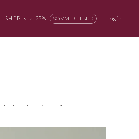
e
SHOP - spar 25%
Log ind
SOMMERTILBUD
finde ud af at du har så mange flere ressourcer at
emt at lege, men her får du mulighed for at afprøve