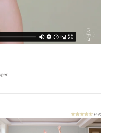
uger.
(49)