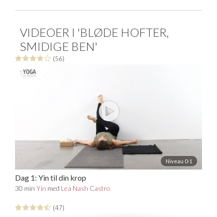
use a pose to get into our body" - citat, yin-yogalærer
Bernie Clark.
VIDEOER I 'BLØDE HOFTER,
SMIDIGE BEN'
(56)
Niveau 0-1
Dag 1: Yin til din krop
30 min
Yin
med
Lea Nash Castro
(47)