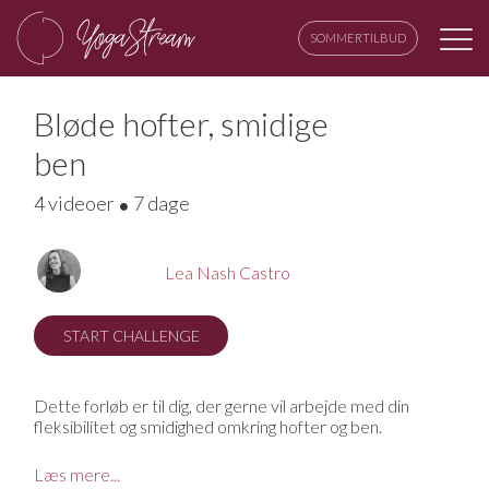
SOMMERTILBUD
Bløde hofter, smidige
ben
4 videoer
7 dage
Lea Nash Castro
START CHALLENGE
Dette forløb er til dig, der gerne vil arbejde med din
fleksibilitet og smidighed omkring hofter og ben.
Gennem fire videoer arbejder vi med fokusområderne
Læs mere...
lår, balder, haser og hofter. Du vil i hver video blive guidet