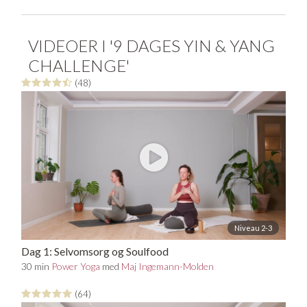
Sådan gør du
Denne challenge består af fem yogasekvenser – én til
hver anden dag. Følg denne challenge i ni dage, hvor du
VIDEOER I '9 DAGES YIN & YANG
hver anden dag ruller yogamåtten ud og bliver guidet til
CHALLENGE'
en ny yin/yang praksis.
(48)
Niveau 2-3
Dag 1: Selvomsorg og Soulfood
30 min
Power Yoga
med
Maj Ingemann-Molden
(64)