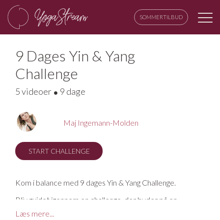
SOMMERTILBUD
9 Dages Yin & Yang
Challenge
5 videoer
9 dage
Maj Ingemann-Molden
START CHALLENGE
Kom i balance med 9 dages Yin & Yang Challenge.
Bliv guidet igennem en challenge, der byder på en
blanding af det lidt mere fysiske yang og de mere blide
Læs mere...
yin-stræk. Her får du mulighed for at udforske, udfordre