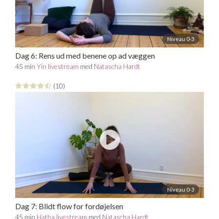
Niveau 0-3
Dag 6: Rens ud med benene op ad væggen
45 min
Yin livestream
med
Natascha Hardt
(10)
Niveau 0-3
Dag 7: Blidt flow for fordøjelsen
45 min
Hatha livestream
med
Natascha Hardt