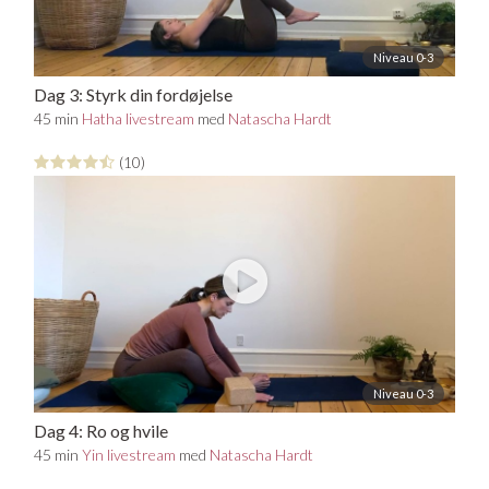
Niveau 0-3
Dag 3: Styrk din fordøjelse
45 min
Hatha livestream
med
Natascha Hardt
(10)
Niveau 0-3
Dag 4: Ro og hvile
45 min
Yin livestream
med
Natascha Hardt