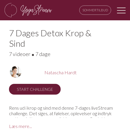
SOMMERTILBUD
7 Dages Detox Krop &
Sind
7 videoer
7 dage
Natascha Hardt
START CHALLENGE
Rens ud i krop og sind med denne 7-dages liveStream
challenge. Det siges, at følelser, oplevelser og indtryk
sætter sig i kroppen - særligt i organerne. Og det kan
være ekstremt givende at rense ud og "rydde op" ind
Læs mere...
imellem – give slip på det, der har hobet sig op og skabe