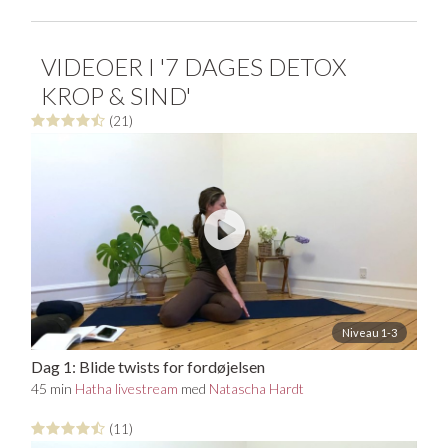
booster fordøjelsen, og blid og afspændende yin og
restorativ yoga, der giver ro og rum til at regenerere og
finde fornyet energi.
VIDEOER I '7 DAGES DETOX
KROP & SIND'
(21)
Niveau 1-3
Dag 1: Blide twists for fordøjelsen
45 min
Hatha livestream
med
Natascha Hardt
(11)