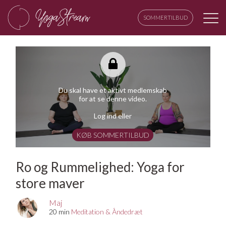
SOMMERTILBUD
Du skal have et aktivt medlemskab
for at se denne video.
Log ind eller
KØB SOMMERTILBUD
Ro og Rummelighed: Yoga for
store maver
Maj
20 min
Meditation & Åndedræt