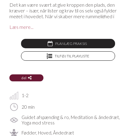
Det kan være svært at give kroppen den plads, den
kræver – især, når lister og krav til os selv også fylder
meget i hovedet. Når vi skaber mere rummelighed i
kroppen, får vi også mere plads i sindet og tankerne.
Læs mere...
Derfor starter vi i denne video med at komme ned i
kroppen. Nærmere præciseret fødderne, der ofte må
bære deres del uden at blive værdsat eller bevæget.
PLANLÆG PRAKSIS
Mangler du en yogamåtte, en yogabolster, en blok eller
andet udstyr til din praksis? På YogaStream Shop finder
TILFØJ TIL PLAYLISTE
du det lækreste yogatøj og yogaudstyr, og som medlem
af YogaStream får du 25% rabat på det hele. Se mere her
del
1-2
20 min
Guidet afspænding & ro, Meditation & åndedræt,
Yoga mod stress
Fødder, Hoved, Åndedræt